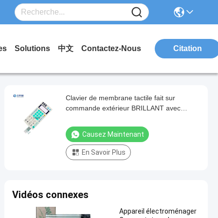
es
Solutions
中文
Contactez-Nous
Citation
Clavier de membrane tactile fait sur
commande extérieur BRILLANT avec
l'affichage d'affichage à cristaux liquides
Causez Maintenant
En Savoir Plus
Vidéos connexes
Appareil électroménager