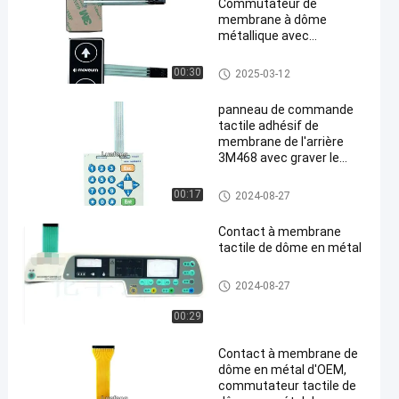
Commutateur de
membrane à dôme
métallique avec
conception
personnalisée et plage de
Contact à membrane de dôme
00:30
2025-03-12
température de -20°C à
en métal
70°C
panneau de commande
tactile adhésif de
membrane de l'arrière
3M468 avec graver le
bouton en refief brillant
Contact à membrane de dôme
00:17
2024-08-27
en métal
Contact à membrane
tactile de dôme en métal
Contact à membrane de dôme
2024-08-27
en métal
00:29
Contact à membrane de
dôme en métal d'OEM,
commutateur tactile de