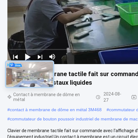
Clavier de membrane tactile fait sur command
d'affichage à cristaux liquides
2024-08-
Contact à membrane de dôme en
métal
27
#
contact à membrane de dôme en métal 3M468
#
commutateur d
#
commutateur de bouton poussoir industriel de membrane de mac
Clavier de membrane tactile fait sur commande avec l'affichage d
l'équipement industriel Un contact à membrane est un circuit élec