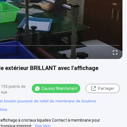
e extérieur BRILLANT avec l'affichage
193 points de
Causez Maintenant
Partager
vue
e bouton poussoir de relief de membrane de boutons
hine
'affichage à cristaux liquides Contact à membrane pour
tronique imprimé...
Voir plus