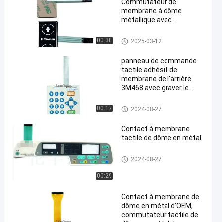
Commutateur de
membrane à dôme
métallique avec
conception
personnalisée et plage de
Contact à membrane de dôme
00:30
2025-03-12
température de -20°C à
en métal
70°C
panneau de commande
tactile adhésif de
membrane de l'arrière
3M468 avec graver le
bouton en refief brillant
Contact à membrane de dôme
00:17
2024-08-27
en métal
Contact à membrane
tactile de dôme en métal
Contact à membrane de dôme
2024-08-27
en métal
00:29
Contact à membrane de
dôme en métal d'OEM,
commutateur tactile de