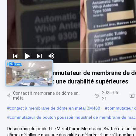
-20°C à 70°C Commutateur de membrane de dô
performances et une durabilité supérieures
2025-05-
Contact à membrane de dôme en
métal
21
#
contact à membrane de dôme en métal 3M468
#
commutateur d
#
commutateur de bouton poussoir industriel de membrane de mac
Description du produit:Le Metal Dome Membrane Switch est un comm
dôme métallique pour une durabilité améliorée et une rétroaction ..