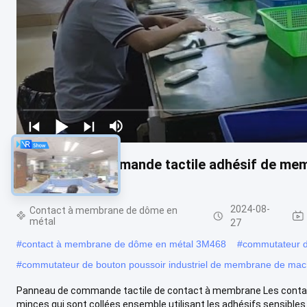
panneau de commande tactile adhésif de memb
en refief brillant
2024-08-
Contact à membrane de dôme en
métal
27
#
contact à membrane de dôme en métal 3M468
#
commutateur d
#
commutateur de bouton poussoir industriel de membrane de mac
Panneau de commande tactile de contact à membrane Les conta
minces qui sont collées ensemble utilisant les adhésifs sensibles à 