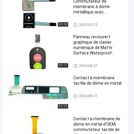
Commutateur de
membrane à dôme
métallique avec
conception
personnalisée et plage de
Contact à membrane de dôme
00:30
2025-03-12
température de -20°C à
en métal
70°C
Panneau recouvert
graphique de clavier
numérique de Matte
Surface Waterproof
Membrane Switch
Contact à membrane de dôme
00:17
2024-08-27
en métal
Contact à membrane
tactile de dôme en métal
Contact à membrane de dôme
2024-08-27
en métal
00:29
Contact à membrane de
dôme en métal d'OEM,
commutateur tactile de