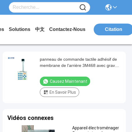
es
Solutions
中文
Contactez-Nous
Citation
panneau de commande tactile adhésif de
membrane de l'arrière 3M468 avec graver
le bouton en refief brillant
Causez Maintenant
En Savoir Plus
Vidéos connexes
Appareil électroménager