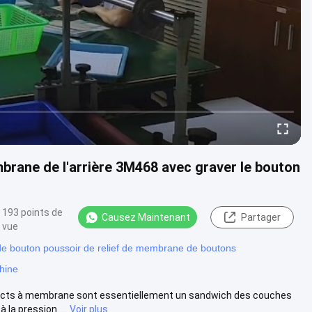
rane de l'arrière 3M468 avec graver le bouton
193 points de
Causez Maintenant
Partager
vue
e bouton poussoir de relief de membrane de boutons
hine
cts à membrane sont essentiellement un sandwich des couches
la pression. ...
Voir plus