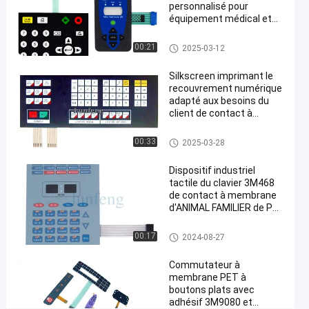
#
personnalisé pour
équipement médical et
Contact à
applications industrielles
membrane
Contact à membrane d'ANIMA
00:21
2025-03-12
d'ANIMAL
L FAMILIER
FAMILIER
Silkscreen imprimant le
de
recouvrement numérique
adapté aux besoins du
Pantone
client de contact à
#
membrane d'ANIMAL
contact à
FAMILIER de conception
Contact à membrane d'ANIMA
00:33
2025-03-28
membrane
L FAMILIER
tactile de
Dispositif industriel
dôme
tactile du clavier 3M468
de contact à membrane
adhésif de
d'ANIMAL FAMILIER de PC
3M 467
de clés
#
Contact à membrane d'ANIMA
00:17
2024-08-27
commutateur
L FAMILIER
tactile de
Commutateur à
dôme en
membrane PET à
boutons plats avec
métal de 3M
adhésif 3M9080 et