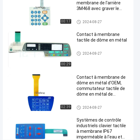
température
membrane de l'arrière
de
3M468 avec graver le
bouton en refief brillant
-20°C
Contact à membrane de dôme
00:17
2024-08-27
à
en métal
70°C
Contact à membrane
tactile de dôme en métal
Causez
Contact à
26
2025-
membrane
Contact à membrane de dôme
2024-08-27
Maintenant
points
en métal
de dôme en
03-12
Partager
de vue
métal
00:29
#
Contact à membrane de
contact à
dôme en métal d'OEM,
membrane
commutateur tactile de
dôme en métal de
de dôme
lancement de 1.0mm
en métal
Contact à membrane de dôme
02:39
2024-08-27
3M468
en métal
#
Systèmes de contrôle
commutateur
industriels clavier tactile
de bouton
à membrane IP67
imperméable à l'eau et
poussoir de