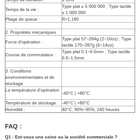
Type plat ≥ 5 000 000 ; Type tactile
Temps de la vie :
≥ 1 000 000
Pliage de queue :
R>1,180
2.
Propriétés mécaniques
Type plat 57~284g (2~10oz) ; Type
Force d'opération :
tactile 170~397g (6~14oz)
Type plat 0.1~0.5mm ; Type tactile
Course de commutateur :
0.6~1.5mm
3.
Conditions
environnementales et de
stockage
La température d'opération
-40°C | +80°C
:
Température de stockage :
-40°C | +80°C
Humidité :
40°C, 90%~95%, 240 heures
FAQ :
Q1 : Est-vous une usine ou la société commerciale ?