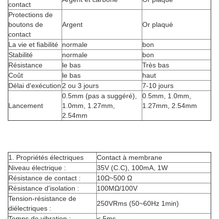
contact
Protections de
boutons de
Argent
Or plaqué
contact
La vie et fiabilité
normale
bon
Stabilité
normale
bon
Résistance
le bas
Très bas
Coût
le bas
haut
Délai d'exécution
2 ou 3 jours
7-10 jours
0.5mm (pas a suggéré),
0.5mm, 1.0mm,
Lancement
1.0mm, 1.27mm,
1.27mm, 2.54mm
2.54mm
1.
Propriétés électriques
Contact à membrane
Niveau électrique :
35V (C.C), 100mA, 1W
Résistance de contact :
10Ω~500 Ω
Résistance d'isolation :
100MΩ/100V
Tension-résistance de
250VRms (50~60Hz 1min)
diélectriques :
Temps de vibration :
≤ 5ms