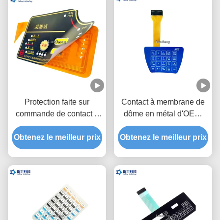
Protection faite sur
Contact à membrane de
commande de contact à
dôme en métal d'OEM,
membrane de polyester
commutateur tactile de
pour détecter l'instrument
Obtenez le meilleur prix
Obtenez le meilleur prix
dôme en métal de
lancement de 1.0mm