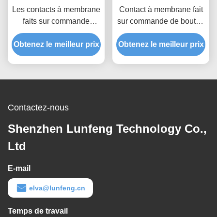
Les contacts à membrane
Contact à membrane fait
faits sur commande
sur commande de bouton
imperméables de haute
de polyester avec le
performance CHOIENT le
Obtenez le meilleur prix
Obtenez le meilleur prix
connecteur de 2.54mm
matériel de polyester
Contactez-nous
Shenzhen Lunfeng Technology Co.,
Ltd
E-mail
elva@lunfeng.cn
Temps de travail