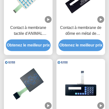
Contact à membrane
Contact à membrane de
tactile d'ANIMAL
dôme en métal de
FAMILIER, OEM tactile
l'Autotype F150, clavier
de commutateur de dôme
Obtenez le meilleur prix
Obtenez le meilleur prix
numérique tactile de
en métal
commutateur d'ANIMAL
FAMILIER