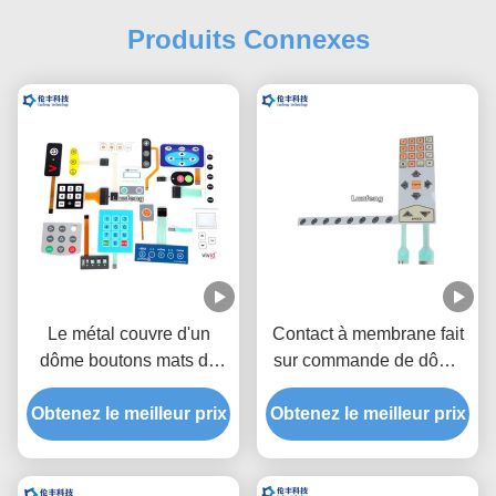
Produits Connexes
Le métal couvre d'un
Contact à membrane fait
dôme boutons mats de
sur commande de dôme
commutateur de clavier
en métal de polyester,
Obtenez le meilleur prix
de membrane/brillants
Obtenez le meilleur prix
commutateur tactile de
faits sur commande
dôme en métal de deux
queues