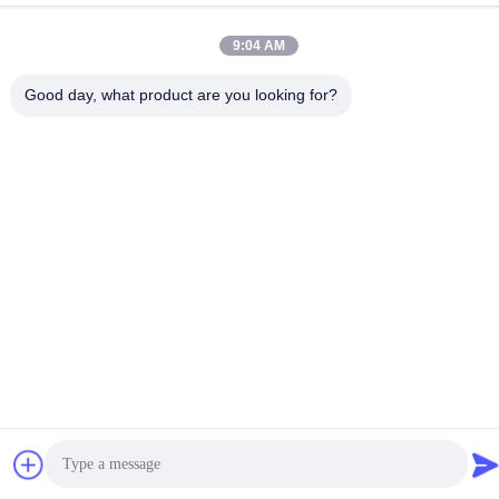
Chine Bonne qualité Contact à membrane de dôme en métal Le
9:04 AM
fournisseur. -2026 Shenzhen Lunfeng Technology Co., Ltd Tous
les droits réservés.
Good day, what product are you looking for?
Politique de confidentialité
|
Plan du site