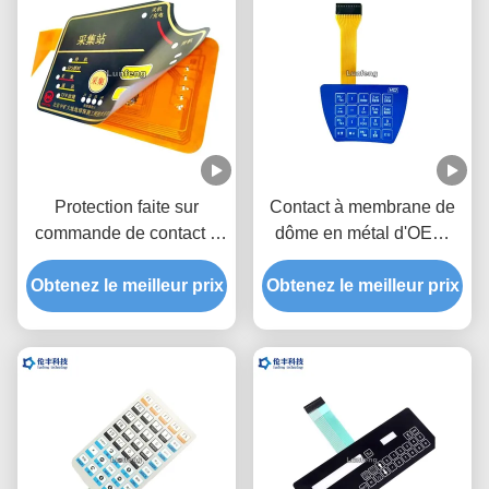
Protection faite sur
Contact à membrane de
commande de contact à
dôme en métal d'OEM,
membrane de polyester
commutateur tactile de
pour détecter l'instrument
Obtenez le meilleur prix
Obtenez le meilleur prix
dôme en métal de
lancement de 1.0mm