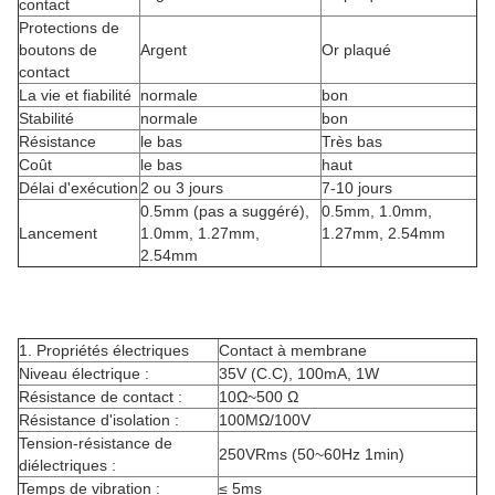
contact
Protections de
boutons de
Argent
Or plaqué
contact
La vie et fiabilité
normale
bon
Stabilité
normale
bon
Résistance
le bas
Très bas
Coût
le bas
haut
Délai d'exécution
2 ou 3 jours
7-10 jours
0.5mm (pas a suggéré),
0.5mm, 1.0mm,
Lancement
1.0mm, 1.27mm,
1.27mm, 2.54mm
2.54mm
1.
Propriétés électriques
Contact à membrane
Niveau électrique :
35V (C.C), 100mA, 1W
Résistance de contact :
10Ω~500 Ω
Résistance d'isolation :
100MΩ/100V
Tension-résistance de
250VRms (50~60Hz 1min)
diélectriques :
Temps de vibration :
≤ 5ms