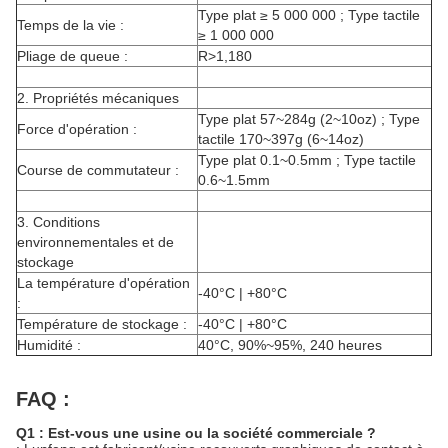
Type plat ≥ 5 000 000 ; Type tactile
Temps de la vie :
≥ 1 000 000
Pliage de queue :
R>1,180
2.
Propriétés mécaniques
Type plat 57~284g (2~10oz) ; Type
Force d'opération :
tactile 170~397g (6~14oz)
Type plat 0.1~0.5mm ; Type tactile
Course de commutateur :
0.6~1.5mm
3.
Conditions
environnementales et de
stockage
La température d'opération
-40°C | +80°C
:
Température de stockage :
-40°C | +80°C
Humidité :
40°C, 90%~95%, 240 heures
FAQ :
Q1 : Est-vous une usine ou la société commerciale ?