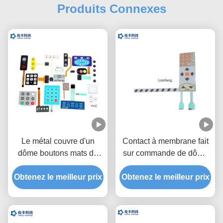
Produits Connexes
Le métal couvre d'un
Contact à membrane fait
dôme boutons mats de
sur commande de dôme
commutateur de clavier
en métal de polyester,
Obtenez le meilleur prix
de membrane/brillants
Obtenez le meilleur prix
commutateur tactile de
faits sur commande
dôme en métal de deux
queues