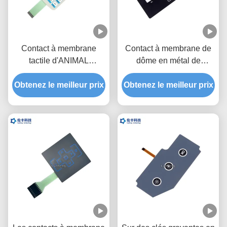
Contact à membrane
Contact à membrane de
tactile d'ANIMAL
dôme en métal de
FAMILIER, OEM tactile
l'Autotype F150, clavier
de commutateur de dôme
Obtenez le meilleur prix
Obtenez le meilleur prix
numérique tactile de
en métal
commutateur d'ANIMAL
FAMILIER