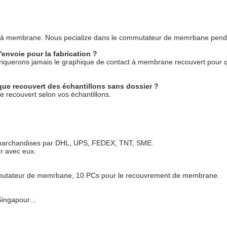
act à membrane. Nous pecialize dans le commutateur de memrbane pen
l'envoie pour la fabrication ?
fabriquerons jamais le graphique de contact à membrane recouvert pour 
ue recouvert des échantillons sans dossier ?
 recouvert selon vos échantillons.
 marchandises par DHL, UPS, FEDEX, TNT, SME.
r avec eux.
mmutateur de memrbane, 10 PCs pour le recouvrement de membrane.
, Singapour…