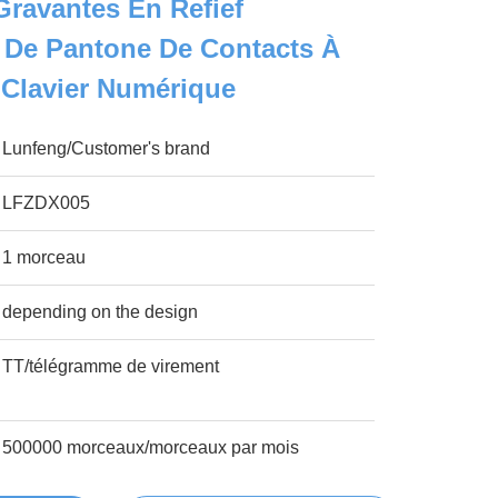
Gravantes En Refief
 De Pantone De Contacts À
Clavier Numérique
Lunfeng/Customer's brand
LFZDX005
1 morceau
depending on the design
TT/télégramme de virement
500000 morceaux/morceaux par mois