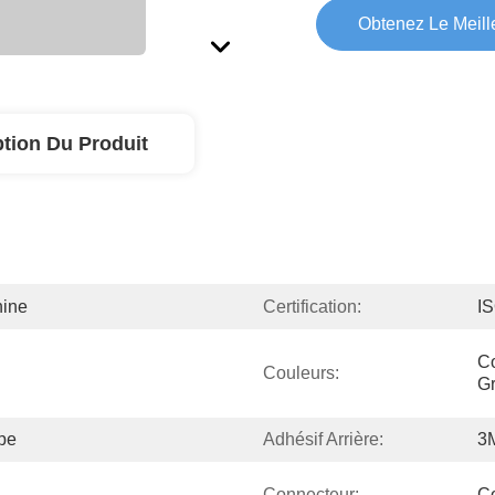
Obtenez Le Meille
ption Du Produit
hine
Certification:
I
Co
Couleurs:
Gr
pe
Adhésif Arrière:
3
Connecteur:
C