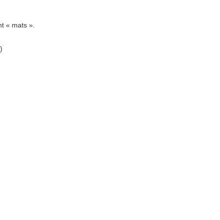
nt « mats ».
)