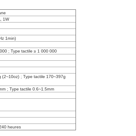
ane
A, 1W
z 1min)
000 ; Type tactile ≥ 1 000 000
 (2~10oz) ; Type tactile 170~397g
mm ; Type tactile 0.6~1.5mm
240 heures