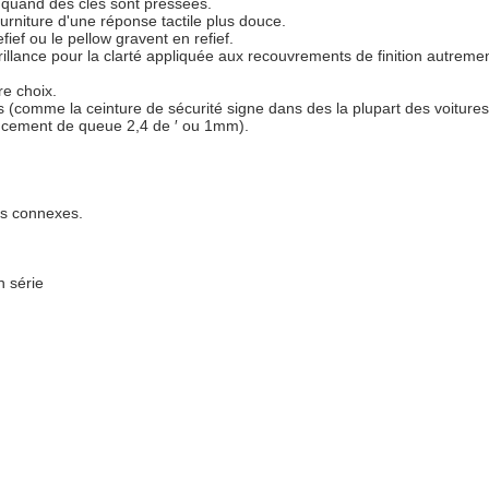
if quand des clés sont pressées.
urniture d'une réponse tactile plus douce.
fief ou le pellow gravent en refief.
rillance pour la clarté appliquée aux recouvrements de finition autreme
re choix.
es (comme la ceinture de sécurité signe dans des la plupart des voitures
lancement de queue 2,4 de ′ ou 1mm).
es connexes.
n série