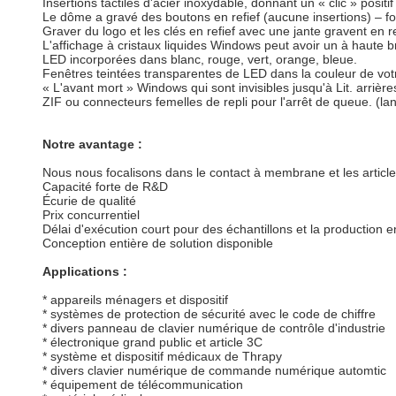
Insertions tactiles d'acier inoxydable, donnant un « clic » posit
Le dôme a gravé des boutons en refief (aucune insertions) – fo
Graver du logo et les clés en refief avec une jante gravent en re
L'affichage à cristaux liquides Windows peut avoir un à haute b
LED incorporées dans blanc, rouge, vert, orange, bleue.
Fenêtres teintées transparentes de LED dans la couleur de vot
« L'avant mort » Windows qui sont invisibles jusqu'à Lit. arrièr
ZIF ou connecteurs femelles de repli pour l'arrêt de queue. (
Notre avantage :
Nous nous focalisons dans le contact à membrane et les articl
Capacité forte de R&D
Écurie de qualité
Prix concurrentiel
Délai d'exécution court pour des échantillons et la production e
Conception entière de solution disponible
Applications :
* appareils ménagers et dispositif
* systèmes de protection de sécurité avec le code de chiffre
* divers panneau de clavier numérique de contrôle d'industrie
* électronique grand public et article 3C
* système et dispositif médicaux de Thrapy
* divers clavier numérique de commande numérique automtic
* équipement de télécommunication