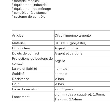
* matériel médical
* équipement industriel
* équipement de ménage
* contrôleur à distance
* système de contrôle
Articles
Circuit imprimé argenté
Matériel
CHOYEZ (polyester)
Conducteur
Argent imprimé
Doigts de contact
Argent et carbone
Protections de boutons de
Argent
contact
La vie et fiabilité
normale
Stabilité
normale
Résistance
le bas
Coût
le bas
Délai d'exécution
2 ou 3 jours
0.5mm (pas a suggéré), 1.0mm,
Lancement
1.27mm, 2.54mm