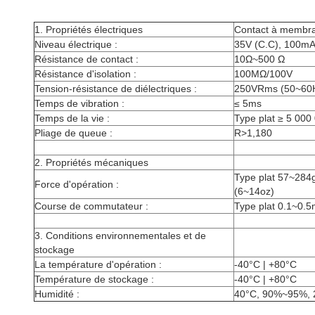
1.
Propriétés électriques
Contact à membr
Niveau électrique :
35V (C.C), 100m
Résistance de contact :
10Ω~500 Ω
Résistance d'isolation :
100MΩ/100V
Tension-résistance de diélectriques :
250VRms (50~60H
Temps de vibration :
≤ 5ms
Temps de la vie :
Type plat ≥ 5 000 
Pliage de queue :
R>1,180
2.
Propriétés mécaniques
Type plat 57~284g
Force d'opération :
(6~14oz)
Course de commutateur :
Type plat 0.1~0.5
3.
Conditions environnementales et de
stockage
La température d'opération :
-40°C | +80°C
Température de stockage :
-40°C | +80°C
Humidité :
40°C, 90%~95%, 