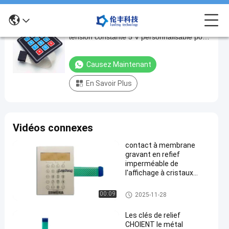
Clavier à membrane imperméable à l'eau à
Clavier
tension constante 5 V personnalisable pour
à
les applications industrielles
membrane
Causez Maintenant
imperméable
En Savoir Plus
à
l'eau
à
Vidéos connexes
tension
constante
contact à membrane
gravant en refief
5
imperméable de
V
l'affichage à cristaux
liquides RAL de clavier
personnalisable
numérique de la
Clavier numérique imperméabl
00:09
2025-11-28
pour
membrane 3M467
e de membrane
les
Les clés de relief
CHOIENT le métal