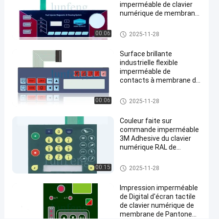
applications
imperméable de clavier
industrielles
numérique de membrane
couvre d'un dôme le
Causez
contact à membrane
Clavier numérique imperméabl
Clavier
00:06
383
2025-11-28
2025-
mené
e de membrane
numérique
Maintenant
points
imperméable
05-23
Partager
Surface brillante
de vue
de membrane
industrielle flexible
imperméable de
#
contacts à membrane de
les clés plates
l'ANIMAL FAMILIER V200
imperméabilisent
Clavier numérique imperméabl
00:06
2025-11-28
e de membrane
le clavier
numérique de
Couleur faite sur
commande imperméable
membrane
3M Adhesive du clavier
#
numérique RAL de
Contact à
contacts à membrane
membrane
Clavier numérique imperméabl
00:15
2025-11-28
e de membrane
de dôme
en métal
Impression imperméable
de Digital d'écran tactile
d'ANIMAL
de clavier numérique de
FAMILIER
membrane de Pantone
#