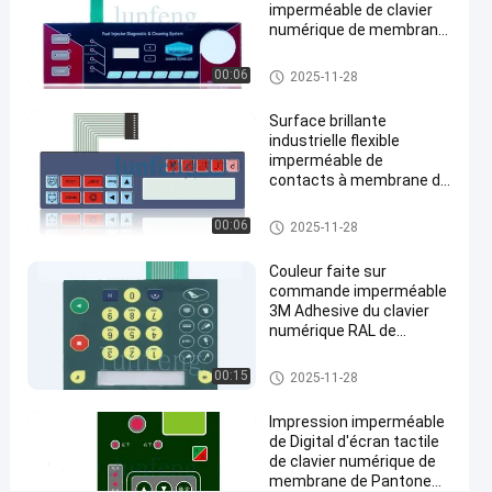
dans
imperméable de clavier
les
numérique de membrane
couvre d'un dôme le
environnements
contact à membrane
Clavier numérique imperméabl
00:06
2025-11-28
industriels
mené
e de membrane
Surface brillante
Causez
Clavier
154
industrielle flexible
2025-
numérique
Maintenant
imperméable de
points
imperméable
05-21
contacts à membrane de
Partager
de vue
de membrane
l'ANIMAL FAMILIER V200
#
Clavier numérique imperméabl
00:06
2025-11-28
e de membrane
les clés plates
Couleur faite sur
imperméabilisent
commande imperméable
le clavier
3M Adhesive du clavier
numérique de
numérique RAL de
contacts à membrane
membrane
#
Clavier numérique imperméabl
00:15
2025-11-28
e de membrane
Contact à
Impression imperméable
membrane
de Digital d'écran tactile
de dôme
de clavier numérique de
en métal
membrane de Pantone