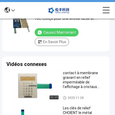
Clavier industriel avec pavé tactile -20C-
Clavier
70C Conçu pour une entrée facile et
industriel
précise dans les environnements
avec
industriels
Causez Maintenant
pavé
En Savoir Plus
tactile
-20C-
70C
Vidéos connexes
Conçu
pour
contact à membrane
gravant en refief
une
imperméable de
entrée
l'affichage à cristaux
liquides RAL de clavier
facile
numérique de la
Clavier numérique imperméabl
00:09
2025-11-28
et
membrane 3M467
e de membrane
précise
Les clés de relief
CHOIENT le métal