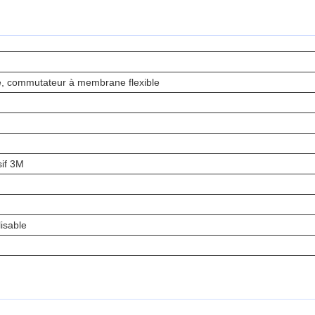
sé, commutateur à membrane flexible
if 3M
isable