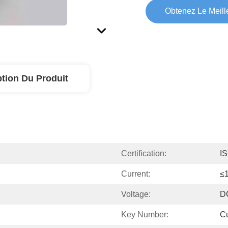
Obtenez Le Meille
ption Du Produit
Certification:
I
Current:
≤
Voltage:
D
Key Number:
C