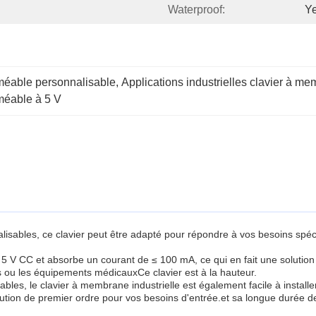
Waterproof:
Y
méable personnalisable
, 
Applications industrielles clavier à m
méable à 5 V
alisables, ce clavier peut être adapté pour répondre à vos besoins sp
 5 V CC et absorbe un courant de ≤ 100 mA, ce qui en fait une solution 
es ou les équipements médicauxCe clavier est à la hauteur.
es, le clavier à membrane industrielle est également facile à installer e
tion de premier ordre pour vos besoins d'entrée.et sa longue durée de vi