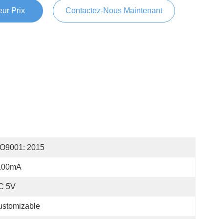
ur Prix
Contactez-Nous Maintenant
SO9001: 2015
100mA
C 5V
ustomizable