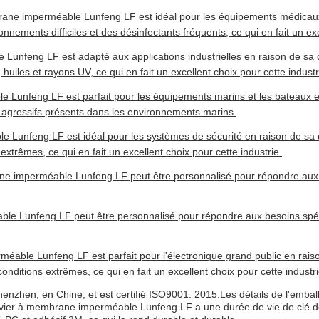
rane imperméable Lunfeng LF est idéal pour les équipements médicaux
onnements difficiles et des désinfectants fréquents, ce qui en fait un exc
 Lunfeng LF est adapté aux applications industrielles en raison de sa 
huiles et rayons UV, ce qui en fait un excellent choix pour cette industr
Lunfeng LF est parfait pour les équipements marins et les bateaux e
ts agressifs présents dans les environnements marins.
unfeng LF est idéal pour les systèmes de sécurité en raison de sa dura
 extrêmes, ce qui en fait un excellent choix pour cette industrie.
ane imperméable Lunfeng LF peut être personnalisé pour répondre aux be
le Lunfeng LF peut être personnalisé pour répondre aux besoins spécifi
éable Lunfeng LF est parfait pour l'électronique grand public en raison 
 conditions extrêmes, ce qui en fait un excellent choix pour cette industri
zhen, en Chine, et est certifié ISO9001: 2015.Les détails de l'embal
 clavier à membrane imperméable Lunfeng LF a une durée de vie de clé d