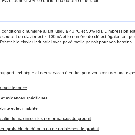
 PC et adhésif 3M, ce qui le rend durable et durable.
nditions d'humidité allant jusqu'à 40 °C et 90% RH. L'impression est e
Le courant du clavier est ≤ 100mA et le numéro de clé est également pe
btenir le clavier industriel avec pavé tactile parfait pour vos besoins.
upport technique et des services étendus pour vous assurer une expéri
 la maintenance
 et exigences spécifiques
ité et leur fiabilité
e afin de maximiser les performances du produit
 peu probable de défauts ou de problèmes de produit