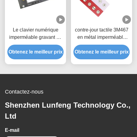
Le clavier numérique
contre-jour tactile 3M467
imperméable gravant en
en métal imperméable
refief LED de membrane
LED de contact à
de commutateur éclairent
Obtenez le meilleur prix
Obtenez le meilleur prix
membrane
la fenêtre à contre-jour
d'affichage à cristaux
liquides
Contactez-nous
Shenzhen Lunfeng Technology Co.,
Ltd
E-mail