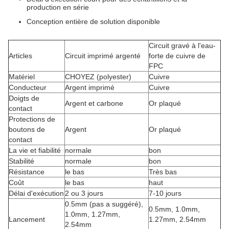
production en série
Conception entière de solution disponible
Circuit gravé à l'eau-
Articles
Circuit imprimé argenté
forte de cuivre de
FPC
Matériel
CHOYEZ (polyester)
Cuivre
Conducteur
Argent imprimé
Cuivre
Doigts de
Argent et carbone
Or plaqué
contact
Protections de
boutons de
Argent
Or plaqué
contact
La vie et fiabilité
normale
bon
Stabilité
normale
bon
Résistance
le bas
Très bas
Coût
le bas
haut
Délai d'exécution
2 ou 3 jours
7-10 jours
0.5mm (pas a suggéré),
0.5mm, 1.0mm,
1.0mm, 1.27mm,
Lancement
1.27mm, 2.54mm
2.54mm