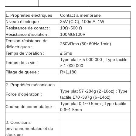
1. Propriétés électriques
Contact à membrane
Niveau électrique :
35V (C.C), 100mA, 1W
Résistance de contact :
10Ω~500 Ω
Résistance d'isolation :
100MΩ/100V
Tension-résistance de
250VRms (50~60Hz 1min)
diélectriques :
Temps de vibration :
≤ 5ms
Type plat ≥ 5 000 000 ; Type tactile
Temps de la vie :
≥ 1 000 000
Pliage de queue :
R>1,180
2. Propriétés mécaniques
Type plat 57~284g (2~10oz) ; Type
Force d'opération :
tactile 170~397g (6~14oz)
Type plat 0.1~0.5mm ; Type tactile
Course de commutateur :
0.6~1.5mm
3. Conditions
environnementales et de
stockage