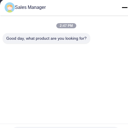
Sales Manager
2:47 PM
Chine Bonne qualité Contact à membrane de dôme en métal Le
fournisseur. -2026 Shenzhen Lunfeng Technology Co., Ltd Tous
Good day, what product are you looking for?
les droits réservés.
Politique de confidentialité
|
Plan du site