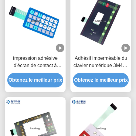
impression adhésive
Adhésif imperméable du
d'écran de contact à
clavier numérique 3M468
membrane de dôme en
de membrane de LED de
Obtenez le meilleur prix
métal de l'arrière 3M468
Obtenez le meilleur prix
fenêtre transparente
d'affichage à cristaux
liquides