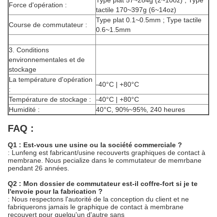
Type plat 57~284g (2~10oz) ; Type
Force d'opération :
tactile 170~397g (6~14oz)
Type plat 0.1~0.5mm ; Type tactile
Course de commutateur :
0.6~1.5mm
3. Conditions
environnementales et de
stockage
La température d'opération
-40°C | +80°C
:
Température de stockage :
-40°C | +80°C
Humidité :
40°C, 90%~95%, 240 heures
FAQ :
Q1 : Est-vous une usine ou la société commerciale ?
: Lunfeng est fabricant/usine recouverts graphiques de contact à
membrane. Nous pecialize dans le commutateur de memrbane
pendant 26 années.
Q2 : Mon dossier de commutateur est-il coffre-fort si je te
l'envoie pour la fabrication ?
: Nous respectons l'autorité de la conception du client et ne
fabriquerons jamais le graphique de contact à membrane
recouvert pour quelqu'un d'autre sans