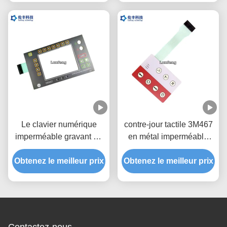
liquides
Le clavier numérique
contre-jour tactile 3M467
imperméable gravant en
en métal imperméable
refief LED de membrane
LED de contact à
de commutateur éclairent
Obtenez le meilleur prix
Obtenez le meilleur prix
membrane
la fenêtre à contre-jour
d'affichage à cristaux
liquides