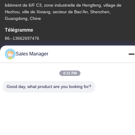
bâtiment de 6/F C3, zone industrielle de Hengfeng, village de
Hezhou, ville de Xixiang, secteur de Bao'An, Shenzhen,
Guangdong, Chine
Télégramme
86--13662697476
Sales Manager
4:31 PM
Chine Bonne qualité Contact à membrane de dôme en métal Le
fournisseur. -2026 Shenzhen Lunfeng Technology Co., Ltd Tous
Good day, what product are you looking for?
les droits réservés.
Politique de confidentialité
|
Plan du site