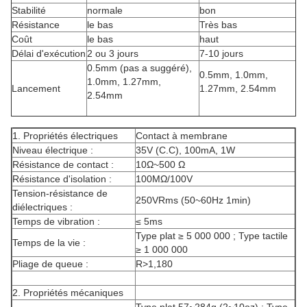
Stabilité
normale
bon
Résistance
le bas
Très bas
Coût
le bas
haut
Délai d'exécution
2 ou 3 jours
7-10 jours
0.5mm (pas a suggéré),
0.5mm, 1.0mm,
1.0mm, 1.27mm,
Lancement
1.27mm, 2.54mm
2.54mm
1. Propriétés électriques
Contact à membrane
Niveau électrique :
35V (C.C), 100mA, 1W
Résistance de contact :
10Ω~500 Ω
Résistance d'isolation :
100MΩ/100V
Tension-résistance de
250VRms (50~60Hz 1min)
diélectriques :
Temps de vibration :
≤ 5ms
Type plat ≥ 5 000 000 ; Type tactile
Temps de la vie :
≥ 1 000 000
Pliage de queue :
R>1,180
2. Propriétés mécaniques