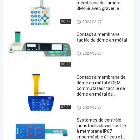
Maintenant
points
membrane de l'arrière
de dôme en
05-21
Partager
de vue
3M468 avec graver le
métal
bouton en refief brillant
#
Contact à membrane de dôme
00:17
2024-08-27
en métal
contact à
Contact à membrane
membrane
tactile de dôme en métal
de dôme
en métal
Contact à membrane de dôme
2024-08-27
en métal
3M468
#
00:29
commutateur
Contact à membrane de
de bouton
dôme en métal d'OEM,
poussoir de
commutateur tactile de
relief de
dôme en métal de
lancement de 1.0mm
membrane
Contact à membrane de dôme
02:39
de boutons
2024-08-27
en métal
#
Systèmes de contrôle
commutateur
industriels clavier tactile
de bouton
à membrane IP67
poussoir
imperméable à l'eau et