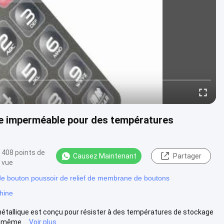
 imperméable pour des températures
408 points de
Causez Maintenant
Partager
vue
e bouton poussoir de relief de membrane de boutons
hine
tallique est conçu pour résister à des températures de stockage
 même ...
Voir plus