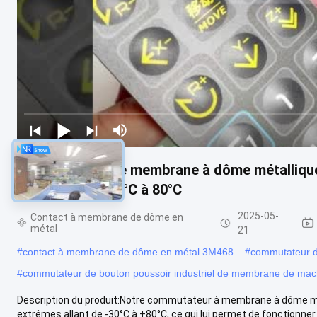
Commutateur de membrane à dôme métallique
extrêmes de -30°C à 80°C
2025-05-
Contact à membrane de dôme en
métal
21
#
contact à membrane de dôme en métal 3M468
#
commutateur d
#
commutateur de bouton poussoir industriel de membrane de mac
Description du produit:Notre commutateur à membrane à dôme mé
extrêmes allant de -30°C à +80°C, ce qui lui permet de fonctionner