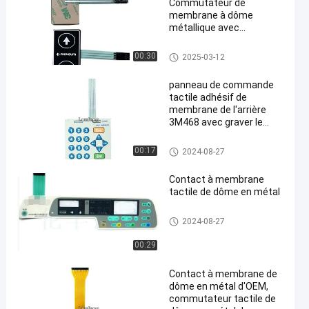
Commutateur de
membrane à dôme
métallique avec
conception
personnalisée et plage de
Contact à membrane de dôme
00:30
2025-03-12
température de -20°C à
en métal
70°C
panneau de commande
tactile adhésif de
membrane de l'arrière
3M468 avec graver le
bouton en refief brillant
Contact à membrane de dôme
00:17
2024-08-27
en métal
Contact à membrane
tactile de dôme en métal
Contact à membrane de dôme
2024-08-27
en métal
00:29
Contact à membrane de
dôme en métal d'OEM,
commutateur tactile de