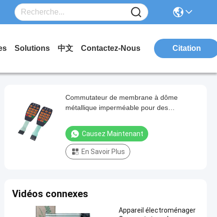
es
Solutions
中文
Contactez-Nous
Citation
Commutateur de membrane à dôme
métallique imperméable pour des
températures extrêmes de -30°C à 80°C
Causez Maintenant
En Savoir Plus
Vidéos connexes
Appareil électroménager