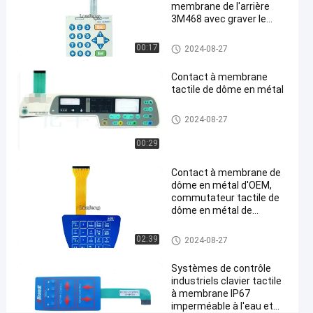
Maintenant
points
membrane de l'arrière
de dôme en
08-27
Partager
de vue
3M468 avec graver le
métal
bouton en refief brillant
#
Contact à membrane de dôme
00:17
2024-08-27
en métal
contact à
Contact à membrane
membrane
tactile de dôme en métal
de dôme
en métal
Contact à membrane de dôme
2024-08-27
en métal
3M468
#
00:29
commutateur
Contact à membrane de
de bouton
dôme en métal d'OEM,
poussoir de
commutateur tactile de
relief de
dôme en métal de
lancement de 1.0mm
membrane
Contact à membrane de dôme
02:39
de boutons
2024-08-27
en métal
#
Systèmes de contrôle
commutateur
industriels clavier tactile
de bouton
à membrane IP67
poussoir
imperméable à l'eau et