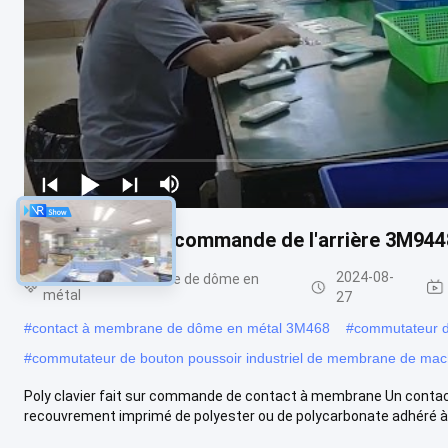
Adhésif fait sur commande de l'arrière 3M944
2024-08-
Contact à membrane de dôme en
métal
27
#
contact à membrane de dôme en métal 3M468
#
commutateur d
#
commutateur de bouton poussoir industriel de membrane de mac
Poly clavier fait sur commande de contact à membrane Un cont
recouvrement imprimé de polyester ou de polycarbonate adhéré à un 