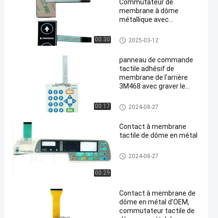
Commutateur de
membrane à dôme
métallique avec
conception
personnalisée et plage de
Contact à membrane de dôme
00:30
2025-03-12
température de -20°C à
en métal
70°C
panneau de commande
tactile adhésif de
membrane de l'arrière
3M468 avec graver le
bouton en refief brillant
Contact à membrane de dôme
00:17
2024-08-27
en métal
Contact à membrane
tactile de dôme en métal
Contact à membrane de dôme
2024-08-27
en métal
00:29
Contact à membrane de
dôme en métal d'OEM,
commutateur tactile de