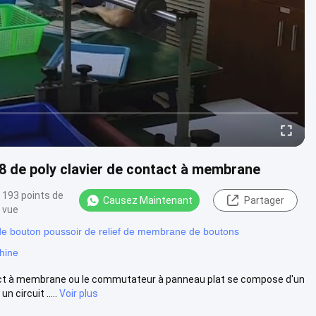
8 de poly clavier de contact à membrane
193 points de
Causez Maintenant
Partager
vue
e bouton poussoir de relief de membrane de boutons
hine
act à membrane ou le commutateur à panneau plat se compose d'un
circuit .....
Voir plus