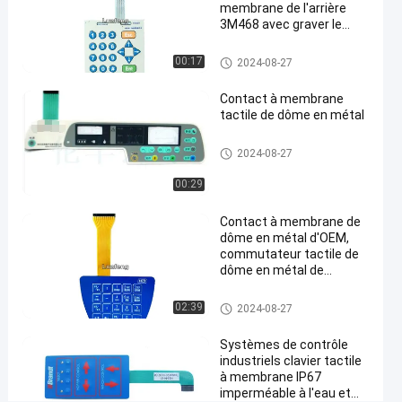
dôme
membrane de l'arrière
en
3M468 avec graver le
bouton en refief brillant
métal
Contact à membrane de dôme
00:17
2024-08-27
en métal
Causez
Contact à
7661
2024-
Contact à membrane
membrane
Maintenant
points
de dôme en
tactile de dôme en métal
08-27
Partager
de vue
métal
Contact à membrane de dôme
2024-08-27
#
en métal
contact à
00:29
membrane
de dôme
Contact à membrane de
dôme en métal d'OEM,
en métal
commutateur tactile de
3M468
dôme en métal de
#
lancement de 1.0mm
commutateur
Contact à membrane de dôme
02:39
2024-08-27
en métal
de bouton
poussoir de
Systèmes de contrôle
industriels clavier tactile
relief de
à membrane IP67
membrane
imperméable à l'eau et