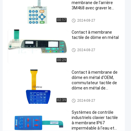
en
membrane de l'arrière
refief
3M468 avec graver le
bouton en refief brillant
de
Contact à membrane de dôme
00:17
2024-08-27
PC
en métal
d'ANIMAL
Contact à membrane
tactile de dôme en métal
FAMILIER
tactile
Contact à membrane de dôme
2024-08-27
en métal
de
00:29
bouton
Contact à membrane de
Causez
Contact à
dôme en métal d'OEM,
7661
2024-
membrane
commutateur tactile de
Maintenant
points
de dôme en
08-27
dôme en métal de
Partager
de vue
métal
lancement de 1.0mm
Contact à membrane de dôme
#
02:39
2024-08-27
en métal
contact à
Systèmes de contrôle
membrane
industriels clavier tactile
de dôme
à membrane IP67
imperméable à l'eau et
en métal