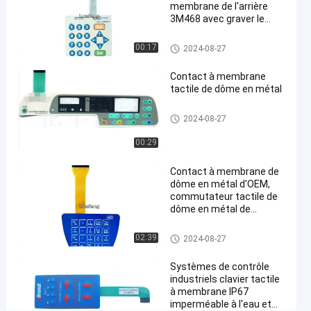
en
membrane de l'arrière
refief
3M468 avec graver le
bouton en refief brillant
Causez
Contact à membrane de dôme
Contact à
00:17
7661
2024-08-27
2024-
en métal
membrane
Maintenant
points
de dôme en
08-27
Partager
Contact à membrane
de vue
métal
tactile de dôme en métal
#
Contact à membrane de dôme
contact à
2024-08-27
en métal
membrane
00:29
de dôme
en métal
Contact à membrane de
dôme en métal d'OEM,
3M468
commutateur tactile de
#
dôme en métal de
commutateur
lancement de 1.0mm
de bouton
Contact à membrane de dôme
02:39
2024-08-27
en métal
poussoir de
relief de
Systèmes de contrôle
industriels clavier tactile
membrane
à membrane IP67
de boutons
imperméable à l'eau et
#