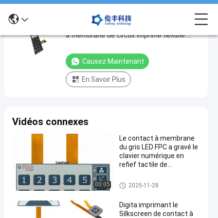
3.3V Voltage du conducteur Commutateur
3.3V
à membrane de circuit imprimé flexible
Voltage
avec polyester ou polycarbonate
du
Causez Maintenant
conducteur
En Savoir Plus
Commutateur
à
membrane
Vidéos connexes
de
circuit
Le contact à membrane
du gris LED FPC a gravé le
imprimé
clavier numérique en
flexible
refief tactile de
commutateur de bouton
avec
Contact à membrane de FPC
00:05
2025-11-28
polyester
ou
Digita imprimant le
Silkscreen de contact à