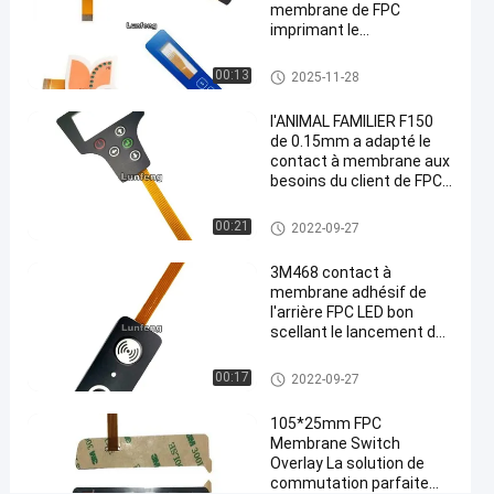
polycarbonate
membrane de FPC
imprimant le
Causez
154
commutateur de clavier
Contact à
2025-
Maintenant
membrane
points
numérique d'EBG180
Contact à membrane de FPC
00:13
2025-11-28
05-21
de FPC
Digital
Partager
de vue
l'ANIMAL FAMILIER F150
#
de 0.15mm a adapté le
Commutateur
contact à membrane aux
besoins du client de FPC
tactile de
avec l'extrémité de
dôme en
1.0mm Zif
Contact à membrane de FPC
00:21
2022-09-27
métal de
membrane
3M468 contact à
de FPC
membrane adhésif de
#
l'arrière FPC LED bon
scellant le lancement de
commutateur
1.0mm
tactile
Contact à membrane de FPC
00:17
2022-09-27
adhésif de
dôme en
105*25mm FPC
métal de 3M
Membrane Switch
Overlay La solution de
467
commutation parfaite
#