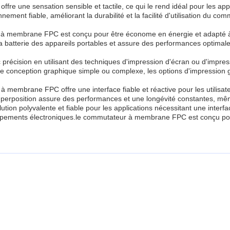
 une sensation sensible et tactile, ce qui le rend idéal pour les app
ent fiable, améliorant la durabilité et la facilité d'utilisation du com
à membrane FPC est conçu pour être économe en énergie et adapté à u
a batterie des appareils portables et assure des performances optimal
cision en utilisant des techniques d'impression d'écran ou d'impress
e conception graphique simple ou complexe, les options d'impression ga
à membrane FPC offre une interface fiable et réactive pour les utilisate
superposition assure des performances et une longévité constantes, même
n polyvalente et fiable pour les applications nécessitant une interface
équipements électroniques.le commutateur à membrane FPC est conçu po