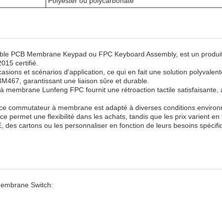
Polyester ou polycarbonate
ible PCB Membrane Keypad ou FPC Keyboard Assembly, est un produi
15 certifié.
 et scénarios d'application, ce qui en fait une solution polyvalente pou
le 3M467, garantissant une liaison sûre et durable.
 membrane Lunfeng FPC fournit une rétroaction tactile satisfaisante, 
e commutateur à membrane est adapté à diverses conditions environne
ermet une flexibilité dans les achats, tandis que les prix varient en 
E, des cartons ou les personnaliser en fonction de leurs besoins spéci
Membrane Switch: