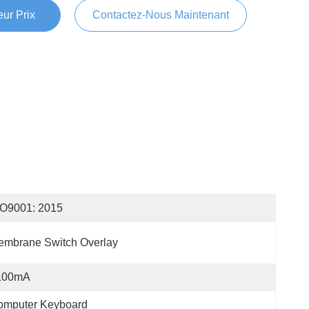
ur Prix
Contactez-Nous Maintenant
SO9001: 2015
embrane Switch Overlay
100mA
omputer Keyboard