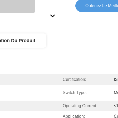
Obtenez Le Meille
ption Du Produit
Certification:
I
Switch Type:
M
Operating Current:
≤
Application:
C