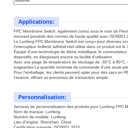
Matériel
Applications:
FPC Membrane Switch, également connu sous le nom de Flex
innovant possède des normes de haute qualité avec ISO9001:20
Le Lunfeng FPC Membrane Switch est conçu pour diverses occasions
l'interrupteur brillentL'adhésif réel utilisé dans ce produit est 
Équipé d'une technologie de dôme métallique, le commutateur à
dispositifs, en élargissant encore sa facilité d'utilisation.
Avec une plage de température de stockage de -30°C à 80°C, c
exigeantes.La quantité minimale de commande d'une seule pièce p
Pour l'emballage, les clients peuvent opter pour des sacs en P
l'avance, offrant un processus de transaction simple.
Personnalisation:
Services de personnalisation des produits pour Lunfeng FPC 
Nom de marque: Lunfeng
Numéro de modèle: Lunfeng
Lieu d'origine: Shenzhen, Chine
Certification suivante: ISO9001:2015