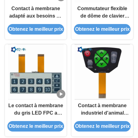
Contact à membrane
Commutateur flexible
adapté aux besoins du
de dôme de clavier
client parélectronique
numérique de Pantone
Obtenez le meilleur prix
Obtenez le meilleur prix
de dôme en métal avec
de circuit de connecteur
le câble flexible
de clavier numérique de
membrane de FPC
Le contact à membrane
Contact à membrane
du gris LED FPC a
industriel d'animal
gravé le clavier
familier brillant Flex Tail
Obtenez le meilleur prix
Obtenez le meilleur prix
numérique en refief
For Control System
tactile de commutateur