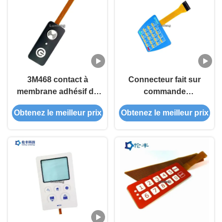
3M468 contact à
Connecteur fait sur
membrane adhésif de
commande
l'arrière FPC LED bon
imperméable de Matte
Obtenez le meilleur prix
Obtenez le meilleur prix
scellant le lancement de
Surface 2.54mm de
1.0mm
contact à membrane
d'IP67 FPC