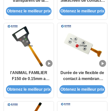
transparent de la
Silkscreen de contact à
fenêtre FPC
membrane de FPC
Obtenez le meilleur prix
Obtenez le meilleur prix
imprimant le
commutateur de clavier
numérique d'EBG180
Digital
l'ANIMAL FAMILIER
Durée de vie flexible de
F150 de 0.15mm a
contact à membrane
adapté le contact à
d'ANIMAL FAMILIER de
Obtenez le meilleur prix
Obtenez le meilleur prix
membrane aux besoins
la lumière FPC de la
du client de FPC avec
carte PCB LED longue
l'extrémité de 1.0mm Zif