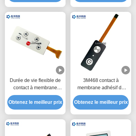
de clavier numérique
du client de FPC avec
d'EBG180 Digital
l'extrémité de 1.0mm Zif
Durée de vie flexible de
3M468 contact à
contact à membrane
membrane adhésif de
d'ANIMAL FAMILIER de
l'arrière FPC LED bon
Obtenez le meilleur prix
la lumière FPC de la
Obtenez le meilleur prix
scellant le lancement de
carte PCB LED longue
1.0mm