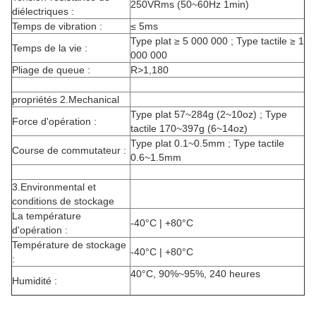
250VRms (50~60Hz 1min)
diélectriques :
Temps de vibration :
≤ 5ms
Type plat ≥ 5 000 000 ; Type tactile ≥ 1
Temps de la vie :
000 000
Pliage de queue :
R>1,180
propriétés 2.Mechanical
Type plat 57~284g (2~10oz) ; Type
Force d'opération :
tactile 170~397g (6~14oz)
Type plat 0.1~0.5mm ; Type tactile
Course de commutateur :
0.6~1.5mm
3.Environmental et
conditions de stockage
La température
-40°C | +80°C
d'opération :
Température de stockage
-40°C | +80°C
:
40°C, 90%~95%, 240 heures
Humidité :