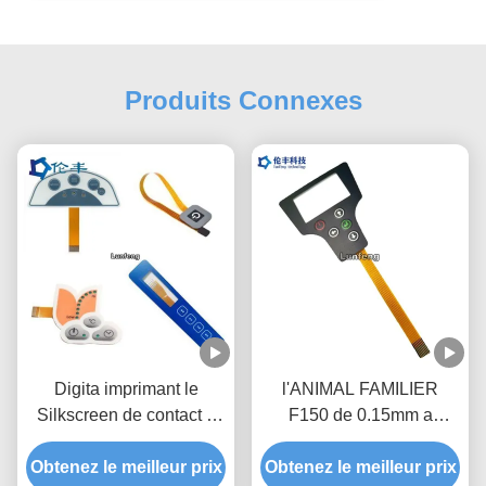
Produits Connexes
Digita imprimant le
l'ANIMAL FAMILIER
Silkscreen de contact à
F150 de 0.15mm a
membrane de FPC
adapté le contact à
imprimant le commutateur
Obtenez le meilleur prix
Obtenez le meilleur prix
membrane aux besoins