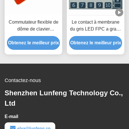
Commutateur flexible de
Le contact à membrane
dôme de clavier
du gris LED FPC a gravé
numérique de Pantone de
le clavier numérique en
Obtenez le meilleur prix
circuit de connecteur de
Obtenez le meilleur prix
refief tactile de
clavier numérique de
commutateur de bouton
membrane de FPC
Contactez-nous
Shenzhen Lunfeng Technology Co.,
Ltd
E-mail
elva@lunfeng.cn