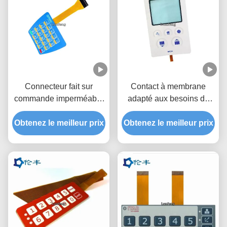
Connecteur fait sur
Contact à membrane
commande imperméable
adapté aux besoins du
de Matte Surface 2.54mm
client parélectronique de
Obtenez le meilleur prix
de contact à membrane
Obtenez le meilleur prix
dôme en métal avec le
d'IP67 FPC
câble flexible