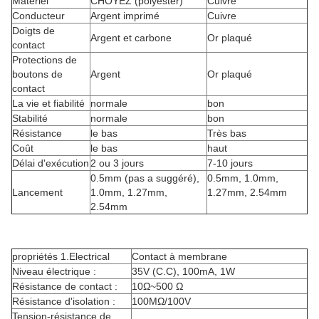
Matériel
CHOYEZ (polyester)
Cuivre
Conducteur
Argent imprimé
Cuivre
Doigts de
Argent et carbone
Or plaqué
contact
Protections de
boutons de
Argent
Or plaqué
contact
La vie et fiabilité
normale
bon
Stabilité
normale
bon
Résistance
le bas
Très bas
Coût
le bas
haut
Délai d'exécution
2 ou 3 jours
7-10 jours
0.5mm (pas a suggéré),
0.5mm, 1.0mm,
Lancement
1.0mm, 1.27mm,
1.27mm, 2.54mm
2.54mm
propriétés 1.Electrical
Contact à membrane
Niveau électrique :
35V (C.C), 100mA, 1W
Résistance de contact :
10Ω~500 Ω
Résistance d'isolation :
100MΩ/100V
Tension-résistance de