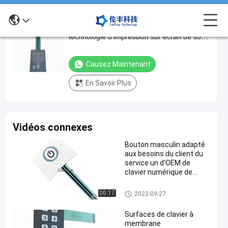
Façade de clavier à membrane industrielle
Façade
technologie d'impression sur écran de soie
de
personnalisée et matériau ABS
clavier
Causez Maintenant
à
En Savoir Plus
membrane
industrielle
technologie
Vidéos connexes
d'impression
sur
Bouton masculin adapté
aux besoins du client du
écran
service un d'OEM de
de
clavier numérique de
contact à membrane
soie
d'extrémité
Recouvrement de contact à m
00:17
2022-09-27
personnalisée
embrane
et
Surfaces de clavier à
membrane