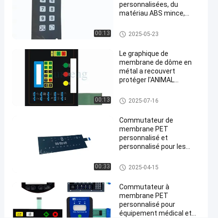
matériau
personnalisées, du
ABS
matériau ABS mince,
durable et personnalisé
Causez
Recouvrement de contact à m
00:13
383
2025-05-23
Recouvrement
2025-
embrane
Maintenant
de contact à
points
05-23
membrane
Partager
Le graphique de
de vue
membrane de dôme en
métal a recouvert
#
protéger l'ANIMAL
bouton
FAMILIER Matte Front
tactile
Panel Overlay de circuit
Recouvrement de contact à m
00:13
2025-07-16
embrane
du
dôme
Commutateur de
membrane PET
3M467
personnalisé et
#
personnalisé pour les
recouvrement
machines
de contact à
Contact à membrane d'ANIMA
00:33
2025-04-15
L FAMILIER
membrane
3M467
Commutateur à
#
membrane PET
personnalisé pour
Recouvrement
équipement médical et
de contact à