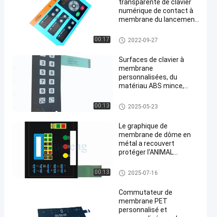
transparente de clavier
numérique de contact à
membrane du lancement
LED de 2.54mm
Recouvrement de contact à m
00:17
2022-09-27
embrane
Surfaces de clavier à
membrane
personnalisées, du
matériau ABS mince,
durable et personnalisé
Recouvrement de contact à m
00:13
2025-05-23
embrane
Le graphique de
membrane de dôme en
métal a recouvert
protéger l'ANIMAL
FAMILIER Matte Front
Panel Overlay de circuit
Recouvrement de contact à m
00:13
2025-07-16
embrane
Commutateur de
membrane PET
personnalisé et