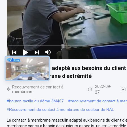
Bouton masculin adapté aux besoins du client
contact à membrane d'extrémité
2022-09-
Recouvrement de contact à
membrane
27
#
bouton tactile du dôme 3M467
#
recouvrement de contact à m
#
Recouvrement de contact à membrane de couleur de RAL
Le contact à membrane masculin adapté aux besoins du client d'ex
membrane conçu a besoin de plusieurs aspects, un est le modèle d