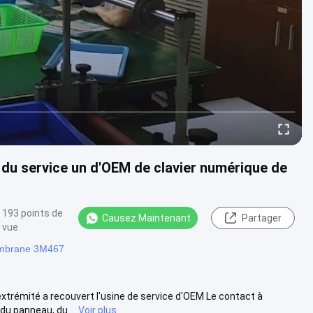
 du service un d'OEM de clavier numérique de
193 points de
Causez Maintenant
Partager
vue
embrane 3M467
trémité a recouvert l'usine de service d'OEM Le contact à
u panneau, du ...
Voir plus