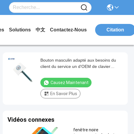
es
Solutions
中文
Contactez-Nous
Citation
Bouton masculin adapté aux besoins du
client du service un d'OEM de clavier
numérique de contact à membrane
d'extrémité
Causez Maintenant
En Savoir Plus
Vidéos connexes
fenêtre noire