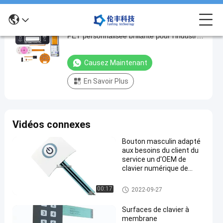
Façade de commutateur de membrane
Façade
PET personnalisée brillante pour l'industrie,
de
l'automobile, la médecine
commutateur
Causez Maintenant
de
En Savoir Plus
membrane
PET
personnalisée
Vidéos connexes
brillante
pour
Bouton masculin adapté
aux besoins du client du
l'industrie,
service un d'OEM de
l'automobile,
clavier numérique de
contact à membrane
la
d'extrémité
Recouvrement de contact à m
00:17
2022-09-27
médecine
embrane
Causez
Surfaces de clavier à
383
Recouvrement
membrane
2025-