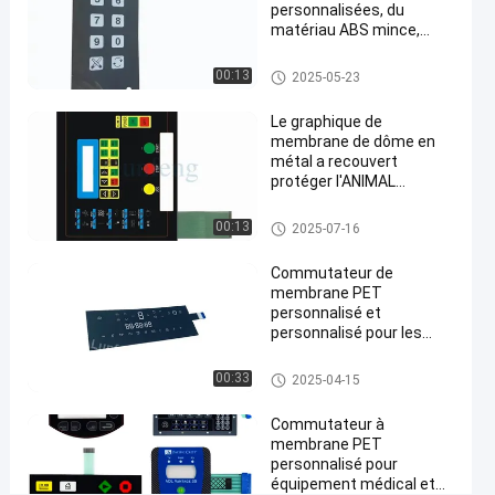
Maintenant
de contact à
points
personnalisées, du
05-23
membrane
Partager
de vue
matériau ABS mince,
durable et personnalisé
#
Recouvrement de contact à m
00:13
2025-05-23
embrane
bouton
Le graphique de
tactile
membrane de dôme en
du
métal a recouvert
dôme
protéger l'ANIMAL
FAMILIER Matte Front
3M467
#
Panel Overlay de circuit
Recouvrement de contact à m
00:13
2025-07-16
embrane
recouvrement
Commutateur de
de contact à
membrane PET
membrane
personnalisé et
3M467
personnalisé pour les
#
machines
Recouvrement
Contact à membrane d'ANIMA
00:33
2025-04-15
L FAMILIER
de contact à
Commutateur à
membrane de
membrane PET
couleur de
personnalisé pour
RAL
équipement médical et