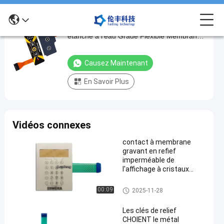
Clavier en silicone personnalisé DC 5V
Clavier
étanche à l'eau Grade Flexible Membrane
en
Switch
silicone
Causez Maintenant
personnalisé
En Savoir Plus
DC
5V
étanche
Vidéos connexes
à
l'eau
contact à membrane
gravant en refief
Grade
imperméable de
Flexible
l'affichage à cristaux
liquides RAL de clavier
Membrane
numérique de la
Clavier numérique imperméabl
00:09
2025-11-28
Switch
membrane 3M467
e de membrane
Causez
Les clés de relief
Clavier
383
CHOIENT le métal
2025-
numérique