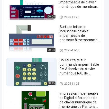
Maintenant
points
imperméable de clavier
imperméable
05-23
Partager
de vue
numérique de membrane
de membrane
couvre d'un dôme le
#
contact à membrane
Clavier numérique imperméabl
00:06
2025-11-28
mené
e de membrane
les clés plates
Surface brillante
imperméabilisent
industrielle flexible
le clavier
imperméable de
numérique de
contacts à membrane de
l'ANIMAL FAMILIER V200
membrane
#
Clavier numérique imperméabl
00:06
2025-11-28
e de membrane
Contact à
Couleur faite sur
membrane
commande imperméable
de dôme
3M Adhesive du clavier
en métal
numérique RAL de
contacts à membrane
d'ANIMAL
Clavier numérique imperméabl
00:15
FAMILIER
2025-11-28
e de membrane
#
Impression imperméable
commutateur
de Digital d'écran tactile
de contact
de clavier numérique de
de
membrane de Pantone