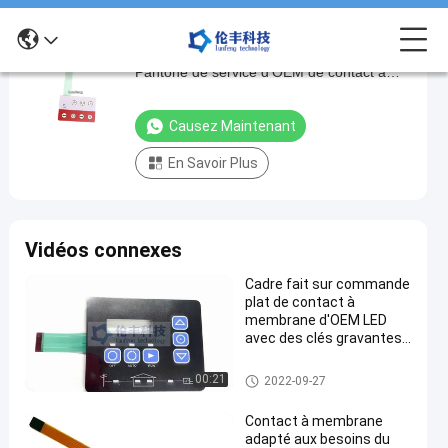
Couleur adaptée aux besoins du client de
Couleur
Pantone de service d'OEM de contact à
adaptée
membrane de contre-jour
aux
Causez Maintenant
besoins
En Savoir Plus
du
client
de
Vidéos connexes
Pantone
de
Cadre fait sur commande
plat de contact à
service
membrane d'OEM LED
d'OEM
avec des clés gravantes
en refief
de
Contact à membrane de contr
00:21
2022-09-27
contact
e-jour
à
Contact à membrane
adapté aux besoins du