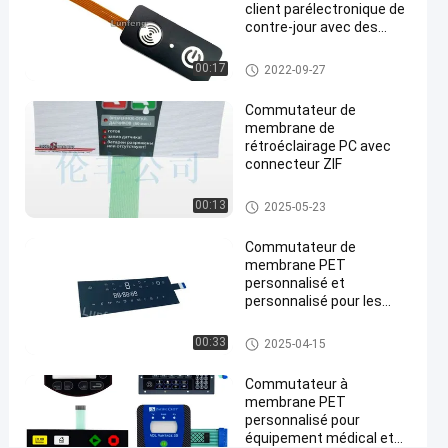
membrane
client parélectronique de
de
contre-jour avec des
autocollants de label
contre-
Contact à membrane de contr
00:17
2022-09-27
jour
e-jour
Commutateur de
Causez
Contact à
193
membrane de
2022-
membrane
Maintenant
rétroéclairage PC avec
points
de contre-
09-27
connecteur ZIF
Partager
de vue
jour
#
Contact à membrane de contr
00:13
2025-05-23
e-jour
contacts à
Commutateur de
membrane
membrane PET
3M9090
personnalisé et
flexibles
personnalisé pour les
machines
imperméables
#
Contact à membrane d'ANIMA
00:33
2025-04-15
L FAMILIER
Contact à
Commutateur à
membrane
membrane PET
de contre-
personnalisé pour
jour de
équipement médical et