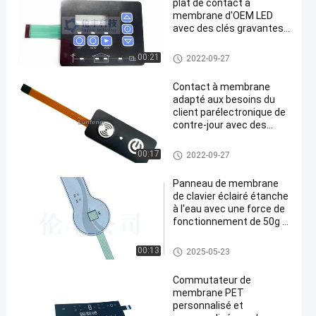
plat de contact à
membrane d'OEM LED
avec des clés gravantes
en refief
Contact à membrane de contr
00:21
2022-09-27
e-jour
Contact à membrane
adapté aux besoins du
client parélectronique de
contre-jour avec des
autocollants de label
Contact à membrane de contr
00:17
2022-09-27
e-jour
Panneau de membrane
de clavier éclairé étanche
à l'eau avec une force de
fonctionnement de 50g à
500g
Contact à membrane de contr
00:13
2025-05-23
e-jour
Commutateur de
membrane PET
personnalisé et