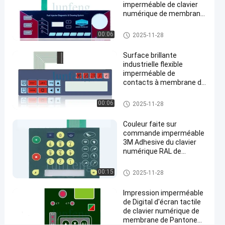
Causez
imperméable de clavier
Clavier
193
2022-
numérique
numérique de membrane
Maintenant
points
imperméable
08-17
couvre d'un dôme le
Partager
de vue
de membrane
contact à membrane
Clavier numérique imperméabl
00:06
2025-11-28
mené
e de membrane
#
Surface brillante
les clés plates
industrielle flexible
imperméabilisent
imperméable de
le clavier
contacts à membrane de
l'ANIMAL FAMILIER V200
numérique de
Clavier numérique imperméabl
00:06
2025-11-28
membrane
e de membrane
#
Couleur faite sur
Contact à
commande imperméable
membrane
3M Adhesive du clavier
de dôme
numérique RAL de
contacts à membrane
en métal
Clavier numérique imperméabl
00:15
2025-11-28
d'ANIMAL
e de membrane
FAMILIER
Impression imperméable
#
de Digital d'écran tactile
commutateur
de clavier numérique de
de contact
membrane de Pantone