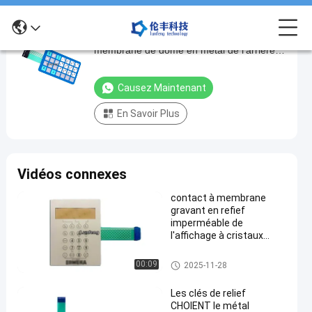
impression adhésive d'écran de contact à
impression
membrane de dôme en métal de l'arrière
adhésive
3M468
d'écran
Causez Maintenant
de
En Savoir Plus
contact
à
membrane
Vidéos connexes
de
dôme
contact à membrane
gravant en refief
en
imperméable de
métal
l'affichage à cristaux
liquides RAL de clavier
de
numérique de la
Clavier numérique imperméabl
00:09
2025-11-28
l'arrière
membrane 3M467
e de membrane
3M468
Les clés de relief
CHOIENT le métal