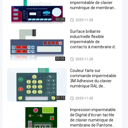
à
imperméable de clavier
cristaux
numérique de membrane
couvre d'un dôme le
liquides
contact à membrane
Clavier numérique imperméabl
00:06
2025-11-28
mené
e de membrane
Causez
Clavier
193
2022-
Surface brillante
numérique
Maintenant
points
imperméable
industrielle flexible
08-12
Partager
de vue
de membrane
imperméable de
contacts à membrane de
#
l'ANIMAL FAMILIER V200
les clés plates
Clavier numérique imperméabl
00:06
2025-11-28
e de membrane
imperméabilisent
le clavier
Couleur faite sur
commande imperméable
numérique de
3M Adhesive du clavier
membrane
numérique RAL de
#
contacts à membrane
Contact à
Clavier numérique imperméabl
00:15
2025-11-28
e de membrane
membrane
de dôme
Impression imperméable
de Digital d'écran tactile
en métal
de clavier numérique de
d'ANIMAL
membrane de Pantone