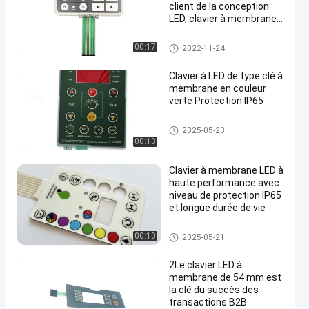
Maintenant
de
points
client de la conception
05-21
membrane
Partager
de vue
LED, clavier à membrane
de LED
de relief des clés LED
#
Clavier numérique de membra
00:17
2022-11-24
ne de LED
membrane
Clavier à LED de type clé à
recouverte
membrane en couleur
graphique
verte Protection IP65
à la
maison
Clavier numérique de membra
2025-05-23
#
ne de LED
00:13
Clavier
Clavier à membrane LED à
numérique
haute performance avec
de
niveau de protection IP65
membrane
et longue durée de vie
de la
Clavier numérique de membra
00:10
couleur
2025-05-21
ne de LED
LED de
2Le clavier LED à
RAL
membrane de.54 mm est
#
la clé du succès des
clavier
transactions B2B.