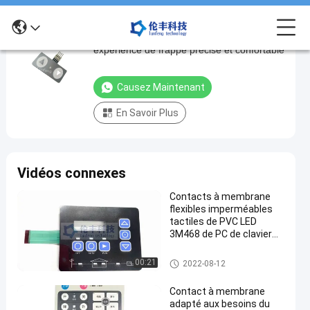
Clavier à membrane en plastique pour une
Clavier
expérience de frappe précise et confortable
à
membrane
Causez Maintenant
en
En Savoir Plus
plastique
pour
une
Vidéos connexes
expérience
de
Contacts à membrane
flexibles imperméables
frappe
tactiles de PVC LED
précise
3M468 de PC de clavier
numérique de membrane
et
de LED
Clavier numérique de membra
00:21
2022-08-12
confortable
ne de LED
Causez
Contact à membrane
Clavier
154
numérique
adapté aux besoins du
2025-