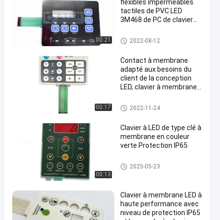
flexibles imperméables
tactiles de PVC LED
3M468 de PC de clavier
numérique de membrane
de LED
Clavier numérique de membra
00:21
2022-08-12
ne de LED
Contact à membrane
adapté aux besoins du
client de la conception
LED, clavier à membrane
de relief des clés LED
Clavier numérique de membra
00:17
2022-11-24
ne de LED
Clavier à LED de type clé à
membrane en couleur
verte Protection IP65
Clavier numérique de membra
2025-05-23
ne de LED
00:13
Clavier à membrane LED à
haute performance avec
niveau de protection IP65