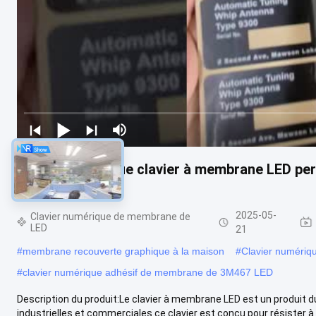
Couleur LED bleue clavier à membrane LED per
industrielles
2025-05-
Clavier numérique de membrane de
LED
21
#
membrane recouverte graphique à la maison
#
Clavier numériq
#
clavier numérique adhésif de membrane de 3M467 LED
Description du produit:Le clavier à membrane LED est un produit d
industrielles et commerciales.ce clavier est conçu pour résister à u