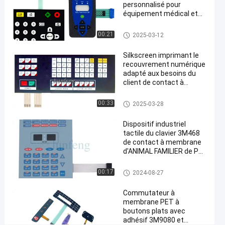
Causez
personnalisé pour
Contact à
56
2025-
membrane
équipement médical et
Maintenant
points
d'ANIMAL
03-12
applications industrielles
Partager
de vue
FAMILIER
Contact à membrane d'ANIMA
00:21
2025-03-12
L FAMILIER
#
Silkscreen imprimant le
Contact à
recouvrement numérique
membrane
adapté aux besoins du
d'ANIMAL
client de contact à
membrane d'ANIMAL
FAMILIER
FAMILIER de conception
Contact à membrane d'ANIMA
00:33
2025-03-28
de
L FAMILIER
Pantone
Dispositif industriel
#
tactile du clavier 3M468
contact à
de contact à membrane
membrane
d'ANIMAL FAMILIER de PC
de clés
tactile de
Contact à membrane d'ANIMA
00:17
2024-08-27
dôme
L FAMILIER
adhésif de
Commutateur à
3M 467
membrane PET à
#
boutons plats avec
commutateur
adhésif 3M9080 et