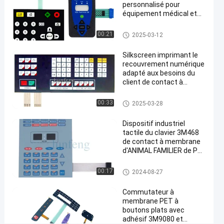
Contact à
personnalisé pour
membrane
équipement médical et
applications industrielles
d'ANIMAL
Contact à membrane d'ANIMA
00:21
2025-03-12
FAMILIER
L FAMILIER
de
Silkscreen imprimant le
Pantone
recouvrement numérique
#
adapté aux besoins du
contact à
client de contact à
membrane d'ANIMAL
membrane
FAMILIER de conception
Contact à membrane d'ANIMA
00:33
2025-03-28
tactile de
L FAMILIER
dôme
Dispositif industriel
adhésif de
tactile du clavier 3M468
de contact à membrane
3M 467
#
d'ANIMAL FAMILIER de PC
de clés
commutateur
Contact à membrane d'ANIMA
00:17
2024-08-27
tactile de
L FAMILIER
dôme en
Commutateur à
métal de 3M
membrane PET à
boutons plats avec
468
adhésif 3M9080 et
D