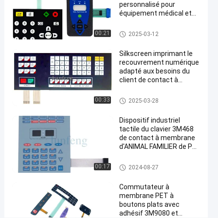
de
personnalisé pour
mètre
équipement médical et
applications industrielles
de
Contact à membrane d'ANIMA
00:21
2025-03-12
teneur
L FAMILIER
en
Silkscreen imprimant le
recouvrement numérique
eau
adapté aux besoins du
client de contact à
Causez
Contact à
membrane d'ANIMAL
193
2024-
membrane
FAMILIER de conception
Maintenant
points
Contact à membrane d'ANIMA
00:33
2025-03-28
d'ANIMAL
08-27
L FAMILIER
Partager
de vue
FAMILIER
Dispositif industriel
#
tactile du clavier 3M468
Contact à
de contact à membrane
d'ANIMAL FAMILIER de PC
membrane
de clés
d'ANIMAL
Contact à membrane d'ANIMA
00:17
2024-08-27
FAMILIER
L FAMILIER
de
Commutateur à
membrane PET à
Pantone
#
boutons plats avec
adhésif 3M9080 et
contact à