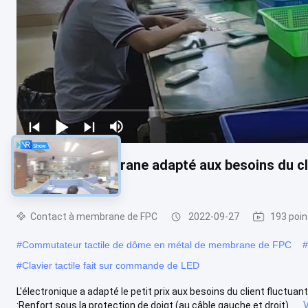
Contact à membrane adapté aux besoins du cli
câble flexible
Contact à membrane de FPC
2022-09-27
193 poin
#
Commutateur tactile de dôme en métal de membrane de FPC
#
#
Clavier tactile fait sur commande de LED
L'électronique a adapté le petit prix aux besoins du client fluctu
:Renfort sous la protection de doigt (au câble gauche et droit) .....
V