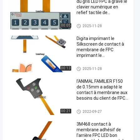
du gris LED FPC a gravé le
clavier numérique en
refief tactile de
commutateur de bouton
Contact à membrane de FPC
00:05
2025-11-28
Digita imprimant le
Silkscreen de contact à
membrane de FPC
imprimant le
commutateur de clavier
numérique d'EBG180
Contact à membrane de FPC
00:13
2025-11-28
Digital
l'ANIMAL FAMILIER F150
de 0.15mm a adapté le
contact à membrane aux
besoins du client de FPC
avec l'extrémité de
1.0mm Zif
Contact à membrane de FPC
00:21
2022-09-27
3M468 contact à
membrane adhésif de
l'arrière FPC LED bon