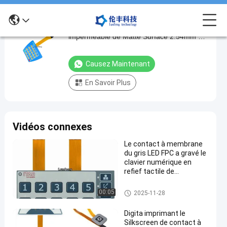
Connecteur fait sur commande
Connecteur
imperméable de Matte Surface 2.54mm de
fait
contact à membrane d'IP67 FPC
sur
Causez Maintenant
commande
En Savoir Plus
imperméable
de
Matte
Vidéos connexes
Surface
2.54mm
Le contact à membrane
du gris LED FPC a gravé le
de
clavier numérique en
contact
refief tactile de
commutateur de bouton
à
Contact à membrane de FPC
00:05
2025-11-28
membrane
d'IP67
Digita imprimant le
Silkscreen de contact à