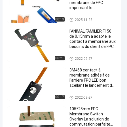
FPC
membrane de FPC
imprimant le
Causez
193
commutateur de clavier
Contact à
2022-
Maintenant
membrane
points
numérique d'EBG180
Contact à membrane de FPC
00:13
2025-11-28
09-27
de FPC
Digital
Partager
de vue
l'ANIMAL FAMILIER F150
#
de 0.15mm a adapté le
Commutateur
contact à membrane aux
besoins du client de FPC
tactile de
avec l'extrémité de
dôme en
1.0mm Zif
Contact à membrane de FPC
00:21
2022-09-27
métal de
membrane
3M468 contact à
de FPC
membrane adhésif de
#
l'arrière FPC LED bon
scellant le lancement de
commutateur
1.0mm
tactile
Contact à membrane de FPC
00:17
2022-09-27
adhésif de
dôme en
105*25mm FPC
métal de 3M
Membrane Switch
Overlay La solution de
467
commutation parfaite
#