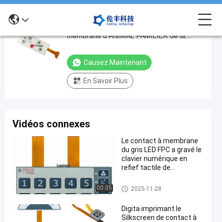
Durée de vie flexible de contact à
Durée
membrane d'ANIMAL FAMILIER de la
de
lumière FPC de la carte PCB LED longue
vie
Causez Maintenant
flexible
En Savoir Plus
de
contact
à
Vidéos connexes
membrane
d'ANIMAL
Le contact à membrane
du gris LED FPC a gravé le
FAMILIER
clavier numérique en
de
refief tactile de
commutateur de bouton
la
Contact à membrane de FPC
00:05
2025-11-28
lumière
FPC
Digita imprimant le
Silkscreen de contact à