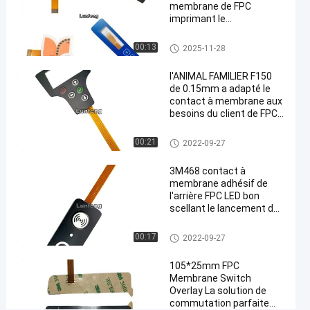
de
membrane de FPC
la
imprimant le
commutateur de clavier
carte
numérique d'EBG180
Contact à membrane de FPC
00:13
2025-11-28
PCB
Digital
LED
l'ANIMAL FAMILIER F150
de 0.15mm a adapté le
longue
contact à membrane aux
besoins du client de FPC
Causez
avec l'extrémité de
193
Contact à
2022-
1.0mm Zif
Maintenant
membrane
points
Contact à membrane de FPC
00:21
2022-09-27
09-27
de FPC
Partager
de vue
3M468 contact à
#
membrane adhésif de
Commutateur
l'arrière FPC LED bon
scellant le lancement de
tactile de
1.0mm
dôme en
Contact à membrane de FPC
00:17
2022-09-27
métal de
membrane
105*25mm FPC
Membrane Switch
de FPC
#
Overlay La solution de
commutation parfaite
commutateur