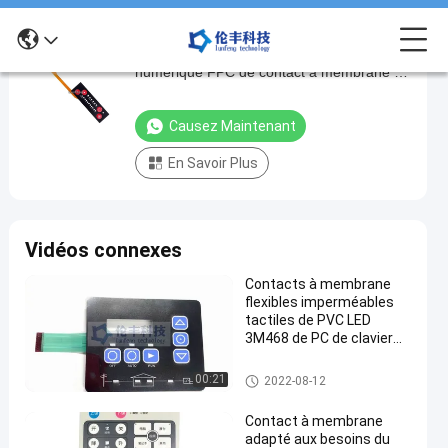
3M468 câble tactile adhésif du clavier
3M468
numérique FPC de contact à membrane de
câble
l'arrière LED
tactile
Causez Maintenant
adhésif
En Savoir Plus
du
clavier
numérique
Vidéos connexes
FPC
de
Contacts à membrane
flexibles imperméables
contact
tactiles de PVC LED
à
3M468 de PC de clavier
numérique de membrane
membrane
de LED
Clavier numérique de membra
00:21
2022-08-12
de
ne de LED
l'arrière
Contact à membrane
adapté aux besoins du