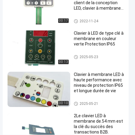
LED
client de la conception
LED, clavier à membrane
Causez
Clavier
402
de relief des clés LED
numérique
2022-
Maintenant
de
points
Clavier numérique de membra
00:17
2022-11-24
08-17
membrane
ne de LED
Partager
de vue
de LED
Clavier à LED de type clé à
#
membrane en couleur
membrane
verte Protection IP65
recouverte
Clavier numérique de membra
2025-05-23
graphique
ne de LED
00:13
à la
maison
Clavier à membrane LED à
#
haute performance avec
Clavier
niveau de protection IP65
et longue durée de vie
numérique
de
Clavier numérique de membra
00:10
2025-05-21
membrane
ne de LED
de la
2Le clavier LED à
couleur
membrane de.54 mm est
la clé du succès des
LED de
transactions B2B.