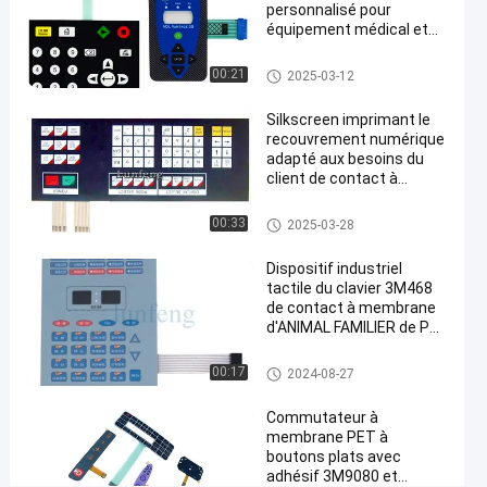
de
personnalisé pour
RAL
équipement médical et
applications industrielles
Causez
Contact à membrane d'ANIMA
Contact à
00:21
193
2025-03-12
2024-
L FAMILIER
membrane
Maintenant
points
d'ANIMAL
08-27
Partager
Silkscreen imprimant le
de vue
FAMILIER
recouvrement numérique
adapté aux besoins du
#
client de contact à
Contact à
membrane d'ANIMAL
membrane
FAMILIER de conception
Contact à membrane d'ANIMA
00:33
2025-03-28
L FAMILIER
d'ANIMAL
FAMILIER
Dispositif industriel
tactile du clavier 3M468
de
de contact à membrane
Pantone
d'ANIMAL FAMILIER de PC
#
de clés
contact à
Contact à membrane d'ANIMA
00:17
2024-08-27
L FAMILIER
membrane
tactile de
Commutateur à
membrane PET à
dôme
boutons plats avec
adhésif de
adhésif 3M9080 et