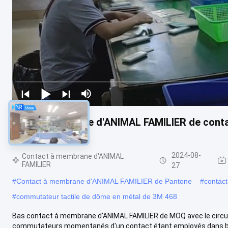
Polyester flexible d'ANIMAL FAMILIER de cont
de connecteur
2024-08-
Contact à membrane d'ANIMAL
FAMILIER
27
#
Contact à membrane d'ANIMAL FAMILIER de Pantone
#
contac
#
commutateur tactile de dôme en métal de 3M 468
Bas contact à membrane d'ANIMAL FAMILIER de MOQ avec le circuit
commutateurs momentanés d'un contact étant employés dans be