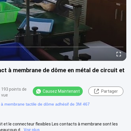
act à membrane de dôme en métal de circuit et
193 points de
Causez Maintenant
Partager
vue
t à membrane tactile de dôme adhésif de 3M 467
 et le connecteur flexibles Les contacts à membrane sont les
aucoup d...
Voir plus