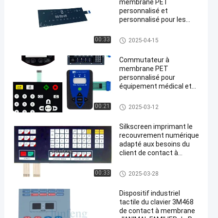
membrane PET
personnalisé et
personnalisé pour les
machines
Contact à membrane d'ANIMA
00:33
2025-04-15
L FAMILIER
Commutateur à
membrane PET
personnalisé pour
équipement médical et
applications industrielles
Contact à membrane d'ANIMA
00:21
2025-03-12
L FAMILIER
Silkscreen imprimant le
recouvrement numérique
adapté aux besoins du
client de contact à
membrane d'ANIMAL
FAMILIER de conception
Contact à membrane d'ANIMA
00:33
2025-03-28
L FAMILIER
Dispositif industriel
tactile du clavier 3M468
de contact à membrane