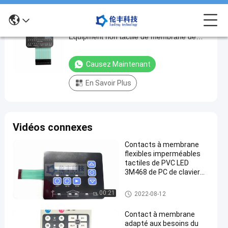
clavier numérique Matte Medical
clavier
Equipment non tactile de membrane de
numérique
3M467 LED
Matte
Causez Maintenant
Medical
En Savoir Plus
Equipment
non
tactile
Vidéos connexes
de
membrane
Contacts à membrane
flexibles imperméables
de
tactiles de PVC LED
3M467
3M468 de PC de clavier
numérique de membrane
LED
de LED
Clavier numérique de membra
00:21
2022-08-12
ne de LED
Causez
Clavier
402
numérique
2022-
Contact à membrane
Maintenant
de
points
08-12
adapté aux besoins du
membrane
Partager
de vue