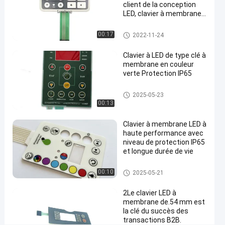
client de la conception
de LED
LED, clavier à membrane
#
de relief des clés LED
membrane
Clavier numérique de membra
00:17
2022-11-24
ne de LED
recouverte
graphique
Clavier à LED de type clé à
membrane en couleur
à la
verte Protection IP65
maison
#
Clavier numérique de membra
2025-05-23
Clavier
ne de LED
00:13
numérique
de
Clavier à membrane LED à
haute performance avec
membrane
niveau de protection IP65
de la
et longue durée de vie
couleur
LED de
Clavier numérique de membra
00:10
2025-05-21
ne de LED
RAL
#
2Le clavier LED à
membrane de.54 mm est
clavier
la clé du succès des
numérique
transactions B2B.