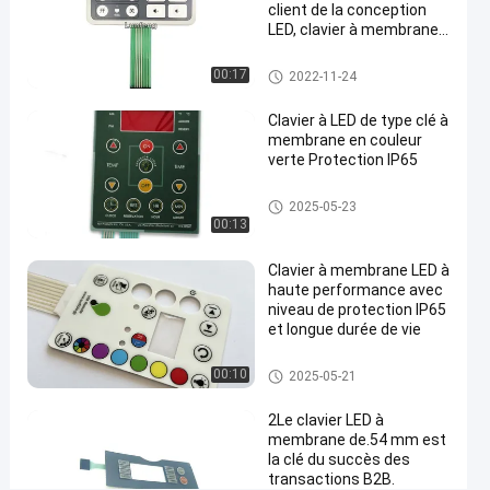
client de la conception
graphique
LED, clavier à membrane
de relief des clés LED
à la
Clavier numérique de membra
00:17
maison
2022-11-24
ne de LED
#
Clavier à LED de type clé à
Clavier
membrane en couleur
numérique
verte Protection IP65
de
membrane
Clavier numérique de membra
2025-05-23
ne de LED
00:13
de la
couleur
Clavier à membrane LED à
LED de
haute performance avec
RAL
niveau de protection IP65
#
et longue durée de vie
clavier
Clavier numérique de membra
00:10
numérique
2025-05-21
ne de LED
adhésif de
2Le clavier LED à
membrane
membrane de.54 mm est
de 3M467
la clé du succès des
transactions B2B.
LED