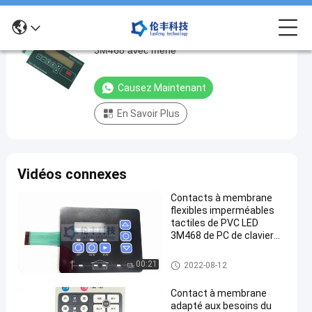
clavier numérique adhésif de la membrane
clavier
3M468 avec mené
numérique
adhésif
Causez Maintenant
de
En Savoir Plus
la
membrane
3M468
Vidéos connexes
avec
mené
Contacts à membrane
flexibles imperméables
Causez
Clavier
tactiles de PVC LED
402
numérique
2022-
3M468 de PC de clavier
Maintenant
de
points
08-12
numérique de membrane
membrane
Partager
de vue
de LED
de LED
Clavier numérique de membra
00:21
2022-08-12
ne de LED
#
Contact à membrane
membrane
adapté aux besoins du
recouverte