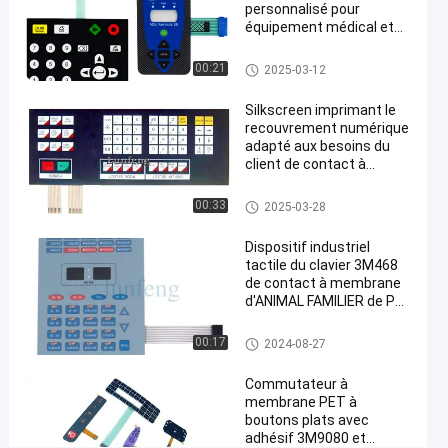
Pantone
personnalisé pour
de
équipement médical et
applications industrielles
protection
Contact à membrane d'ANIMA
00:21
2025-03-12
de
L FAMILIER
contact
Silkscreen imprimant le
recouvrement numérique
à
adapté aux besoins du
membrane
client de contact à
membrane d'ANIMAL
Causez
FAMILIER de conception
Contact à membrane d'ANIMA
00:33
Contact à
2025-03-28
56
L FAMILIER
2025-
membrane
Maintenant
points
d'ANIMAL
03-12
Dispositif industriel
Partager
de vue
FAMILIER
tactile du clavier 3M468
de contact à membrane
#
d'ANIMAL FAMILIER de PC
Contact à
de clés
membrane
Contact à membrane d'ANIMA
00:17
2024-08-27
L FAMILIER
d'ANIMAL
FAMILIER
Commutateur à
membrane PET à
de
boutons plats avec
Pantone
adhésif 3M9080 et