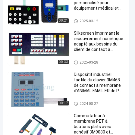
à
personnalisé pour
membrane
équipement médical et
applications industrielles
d'ANIMAL
Contact à membrane d'ANIMA
00:21
2025-03-12
FAMILIER
L FAMILIER
de
Silkscreen imprimant le
recouvrement numérique
Polydone
adapté aux besoins du
client de contact à
Causez
Contact à
membrane d'ANIMAL
56
2025-
membrane
FAMILIER de conception
Maintenant
points
Contact à membrane d'ANIMA
00:33
2025-03-28
d'ANIMAL
03-12
L FAMILIER
Partager
de vue
FAMILIER
Dispositif industriel
#
tactile du clavier 3M468
Contact à
de contact à membrane
d'ANIMAL FAMILIER de PC
membrane
de clés
d'ANIMAL
Contact à membrane d'ANIMA
00:17
2024-08-27
FAMILIER
L FAMILIER
de
Commutateur à
membrane PET à
Pantone
#
boutons plats avec
adhésif 3M9080 et
contact à