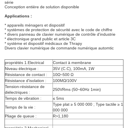
série
Conception entière de solution disponible
Applications :
* appareils ménagers et dispositif
* systèmes de protection de sécurité avec le code de chiffre
* divers panneau de clavier numérique de contrôle d'industrie
* électronique grand public et article 3C
* système et dispositif médicaux de Thrapy
Divers clavier numérique de commande numérique automtic
propriétés 1.Electrical
Contact à membrane
Niveau électrique :
35V (C.C), 100mA, 1W
Résistance de contact :
10Ω~500 Ω
Résistance d'isolation :
100MΩ/100V
Tension-résistance de
250VRms (50~60Hz 1min)
diélectriques :
Temps de vibration :
≤ 5ms
Type plat ≥ 5 000 000 ; Type tactile ≥ 1
Temps de la vie :
000 000
Pliage de queue :
R>1,180