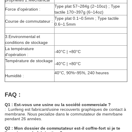
propriétés 2.Mechanical
Type plat 57~284g (2~10oz) ; Type
Force d'opération :
tactile 170~397g (6~14oz)
Type plat 0.1~0.5mm ; Type tactile
Course de commutateur :
0.6~1.5mm
3.Environmental et
conditions de stockage
La température
-40°C | +80°C
d'opération :
Température de stockage
-40°C | +80°C
:
40°C, 90%~95%, 240 heures
Humidité :
FAQ :
Q1 : Est-vous une usine ou la société commerciale ?
: Lunfeng est fabricant/usine recouverts graphiques de contact à
membrane. Nous pecialize dans le commutateur de memrbane
pendant 26 années.
Q2 : Mon dossier de commutateur est-il coffre-fort si je te