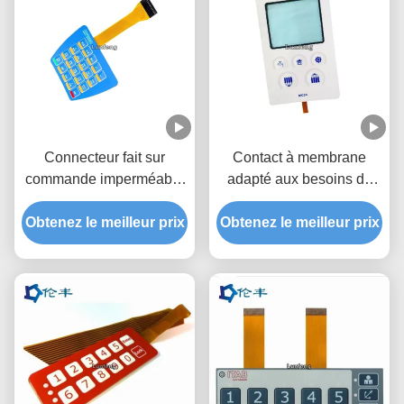
Connecteur fait sur
Contact à membrane
commande imperméable
adapté aux besoins du
de Matte Surface 2.54mm
client parélectronique de
Obtenez le meilleur prix
de contact à membrane
Obtenez le meilleur prix
dôme en métal avec le
d'IP67 FPC
câble flexible