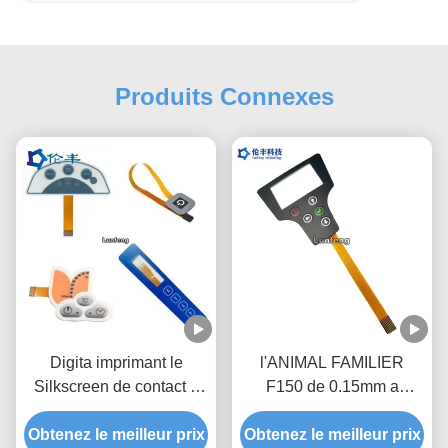
Produits Connexes
Digita imprimant le
l'ANIMAL FAMILIER
Silkscreen de contact à
F150 de 0.15mm a
membrane de FPC
adapté le contact à
imprimant le commutateur
Obtenez le meilleur prix
Obtenez le meilleur prix
membrane aux besoins