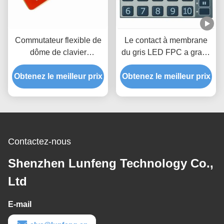
Commutateur flexible de
Le contact à membrane
dôme de clavier
du gris LED FPC a gravé
numérique de Pantone de
le clavier numérique en
Obtenez le meilleur prix
circuit de connecteur de
Obtenez le meilleur prix
refief tactile de
clavier numérique de
commutateur de bouton
membrane de FPC
Contactez-nous
Shenzhen Lunfeng Technology Co.,
Ltd
E-mail