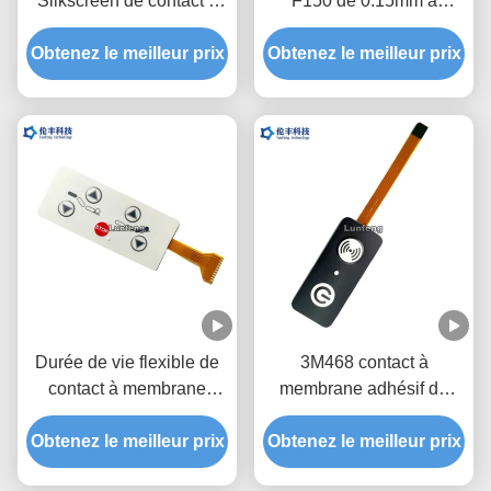
Silkscreen de contact à
F150 de 0.15mm a
membrane de FPC
adapté le contact à
imprimant le commutateur
Obtenez le meilleur prix
Obtenez le meilleur prix
membrane aux besoins
de clavier numérique
du client de FPC avec
d'EBG180 Digital
l'extrémité de 1.0mm Zif
Durée de vie flexible de
3M468 contact à
contact à membrane
membrane adhésif de
d'ANIMAL FAMILIER de
l'arrière FPC LED bon
Obtenez le meilleur prix
la lumière FPC de la
Obtenez le meilleur prix
scellant le lancement de
carte PCB LED longue
1.0mm