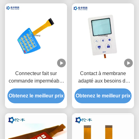
Connecteur fait sur
Contact à membrane
commande imperméable
adapté aux besoins du
de Matte Surface 2.54mm
client parélectronique de
Obtenez le meilleur prix
de contact à membrane
Obtenez le meilleur prix
dôme en métal avec le
d'IP67 FPC
câble flexible