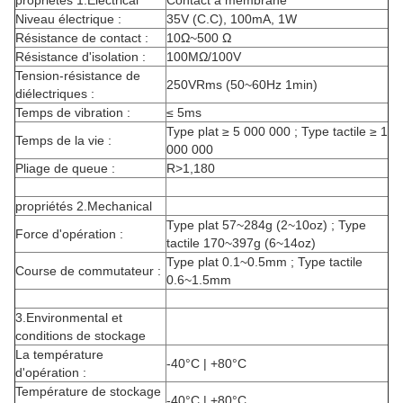
propriétés 1.Electrical
Contact à membrane
Niveau électrique :
35V (C.C), 100mA, 1W
Résistance de contact :
10Ω~500 Ω
Résistance d'isolation :
100MΩ/100V
Tension-résistance de
250VRms (50~60Hz 1min)
diélectriques :
Temps de vibration :
≤ 5ms
Type plat ≥ 5 000 000 ; Type tactile ≥ 1
Temps de la vie :
000 000
Pliage de queue :
R>1,180
propriétés 2.Mechanical
Type plat 57~284g (2~10oz) ; Type
Force d'opération :
tactile 170~397g (6~14oz)
Type plat 0.1~0.5mm ; Type tactile
Course de commutateur :
0.6~1.5mm
3.Environmental et
conditions de stockage
La température
-40°C | +80°C
d'opération :
Température de stockage
-40°C | +80°C