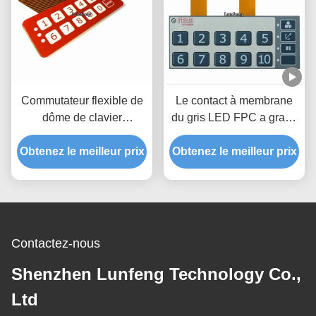
Commutateur flexible de
Le contact à membrane
dôme de clavier
du gris LED FPC a gravé
numérique de Pantone de
le clavier numérique en
Obtenez le meilleur prix
circuit de connecteur de
Obtenez le meilleur prix
refief tactile de
clavier numérique de
commutateur de bouton
membrane de FPC
Contactez-nous
Shenzhen Lunfeng Technology Co.,
Ltd