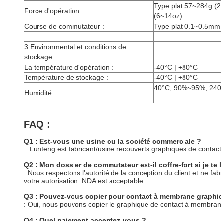
Type plat 57~284g (2
Force d'opération :
(6~14oz)
Course de commutateur :
Type plat 0.1~0.5mm 
3.Environmental et conditions de
stockage
La température d'opération :
-40°C | +80°C
Température de stockage :
-40°C | +80°C
40°C, 90%~95%, 240
Humidité :
FAQ :
Q1 : Est-vous une usine ou la société commerciale ?
: Lunfeng est fabricant/usine recouverts graphiques de cont
Q2 : Mon dossier de commutateur est-il coffre-fort si je te 
: Nous respectons l'autorité de la conception du client et ne
votre autorisation. NDA est acceptable.
Q3 : Pouvez-vous copier pour contact à membrane graphiq
: Oui, nous pouvons copier le graphique de contact à membrane
Q4 : Quel paiement acceptez-vous ?