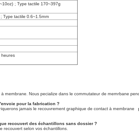
~10oz) ; Type tactile 170~397g
; Type tactile 0.6~1.5mm
 heures
act à membrane. Nous pecialize dans le commutateur de memrbane pen
l'envoie pour la fabrication ?
 fabriquerons jamais le recouvrement graphique de contact à membrane 
ue recouvert des échantillons sans dossier ?
 recouvert selon vos échantillons.