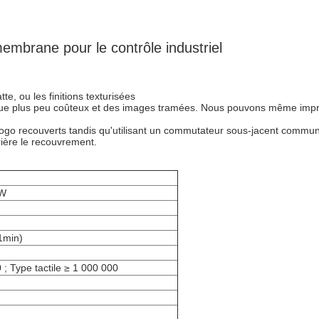
embrane pour le contrôle industriel
e, ou les finitions texturisées
que plus peu coûteux et des images tramées. Nous pouvons même imp
e logo recouverts tandis qu'utilisant un commutateur sous-jacent commu
ière le recouvrement.
1W
1min)
 ; Type tactile ≥ 1 000 000