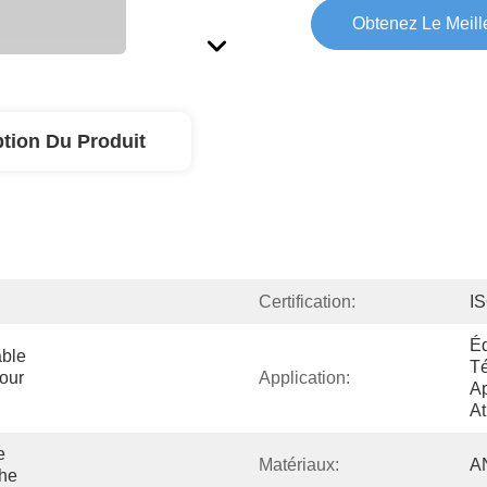
Obtenez Le Meille
ption Du Produit
Certification:
I
Éq
ble 
Té
ur 
Application:
Ap
A
 
Matériaux:
A
che