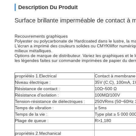
Description Du Produit
Surface brillante imperméable de contact à m
Recouvrements graphiques
Polyester ou polycarbonate de Hardcoated dans le lustre, la matt
L'écran a imprimé des couleurs solides ou CMYKWfor numéri
milieux métalliques.
Options de marque de distributeur. Variez les graphiques et l
les légendes faites sur commande imprimées de papier du derr
propriétés 1.Electrical
Contact à membrane
Niveau électrique :
35V (C.C), 100mA, 
Résistance de contact :
10Ω~500 Ω
Résistance d'isolation :
100MΩ/100V
Tension-résistance de diélectriques :
250VRms (50~60Hz 
Temps de vibration :
≤ 5ms
Temps de la vie :
Type plat ≥ 5 000 000
Pliage de queue :
R>1,180
propriétés 2.Mechanical