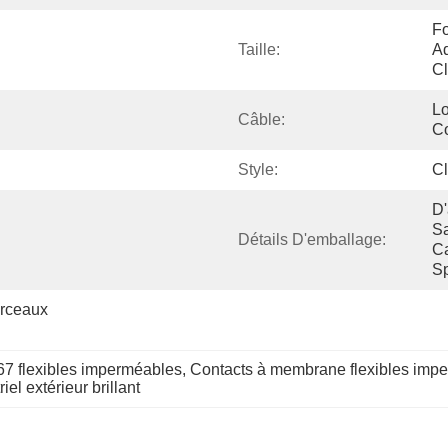
Fo
Taille:
Ad
Cl
Lo
Câble:
C
Style:
Cl
D'
Sa
Détails D'emballage:
Ca
Sp
ceaux 
7 flexibles imperméables
, 
Contacts à membrane flexibles im
el extérieur brillant